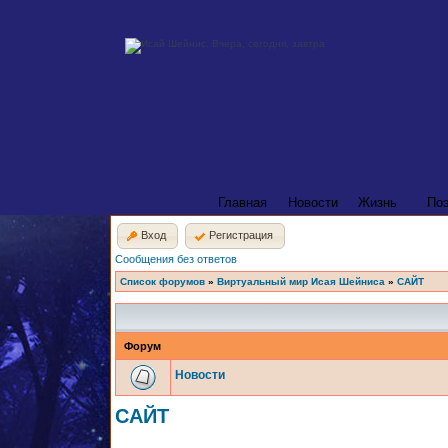
Главная
Новости
Жизнь
По
Вход
Регистрация
Сообщения без ответов
Список форумов
»
Виртуальный мир Исая Шейниса
»
САЙТ
Форум
Новости
САЙТ