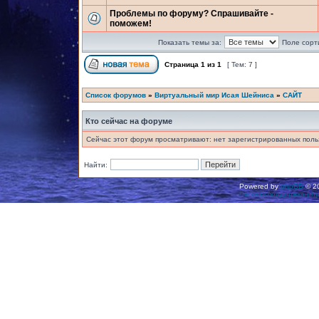
Проблемы по форуму? Спрашивайте -
поможем!
Показать темы за:
Поле сорт
Страница
1
из
1
[ Тем: 7 ]
Список форумов
»
Виртуальный мир Исая Шейниса
»
САЙТ
Кто сейчас на форуме
Сейчас этот форум просматривают: нет зарегистрированных польз
Найти:
Powered by
phpBB
© 20
Русская поддержка ph