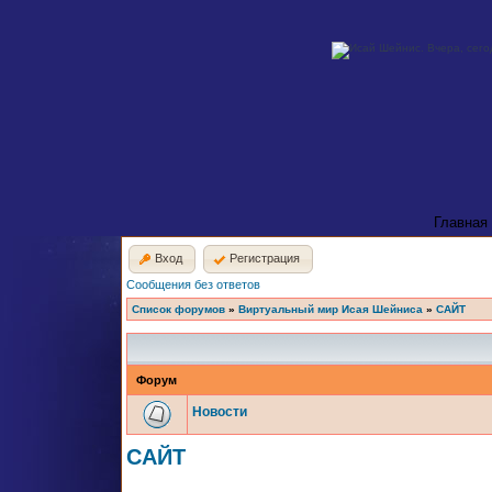
Главная
Вход
Регистрация
Сообщения без ответов
Список форумов
»
Виртуальный мир Исая Шейниса
»
САЙТ
Форум
Новости
САЙТ