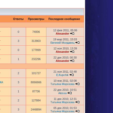
Ответы
Просмотры
Последнее сообщение
12 фев 2011, 05:06
r
0
74006
Alexander
19 мар 2011, 15:03
r
3
313903
Евгений Молдавец
12 ноя 2010, 13:39
r
0
177899
Alexander
22 дек 2010, 00:30
r
1
232296
Alexander
21 ноя 2011, 02:48
r
2
101727
E.Kupchik
10 янв 2011, 02:08
КА
3
8066666
Татьяна Морозова
22 дек 2010, 10:51
r
1
87736
Alessa
11 дек 2010, 12:31
r
2
127884
Татьяна Морозова
05 дек 2010, 01:53
r
3
2448894
Татьяна Морозова