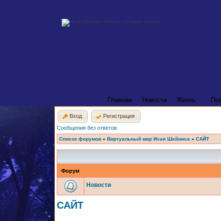
Главная
Новости
Жизнь
По
Вход
Регистрация
Сообщения без ответов
Список форумов
»
Виртуальный мир Исая Шейниса
»
САЙТ
Форум
Новости
САЙТ