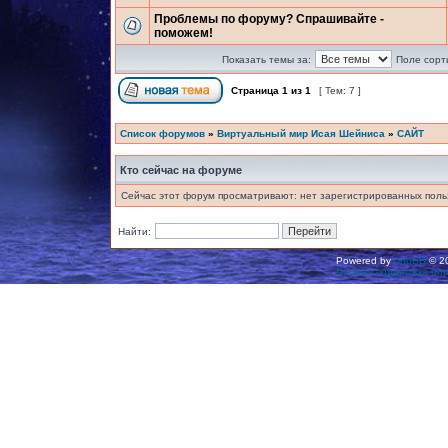
Проблемы по форуму? Спрашивайте -
поможем!
Показать темы за:
Поле сорт
Страница
1
из
1
[ Тем: 7 ]
Список форумов
»
Виртуальный мир Исая Шейниса
»
САЙТ
Кто сейчас на форуме
Сейчас этот форум просматривают: нет зарегистрированных польз
Найти:
Powered by
phpBB
© 20
Русская поддержка ph