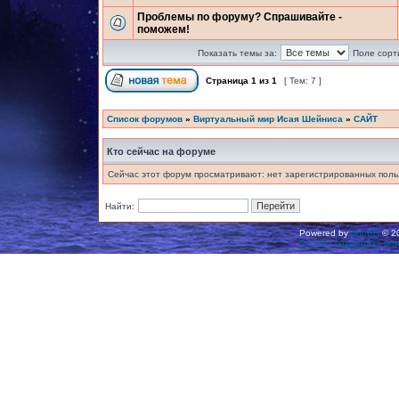
Проблемы по форуму? Спрашивайте -
поможем!
Показать темы за:
Поле сорт
Страница
1
из
1
[ Тем: 7 ]
Список форумов
»
Виртуальный мир Исая Шейниса
»
САЙТ
Кто сейчас на форуме
Сейчас этот форум просматривают: нет зарегистрированных польз
Найти:
Powered by
phpBB
© 20
Русская поддержка ph