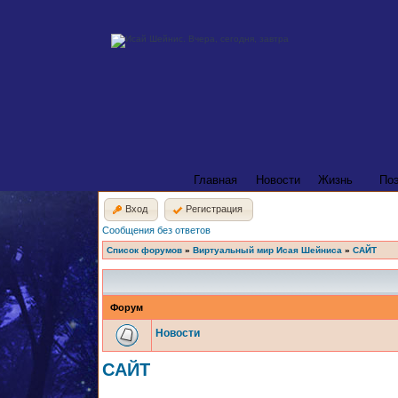
Главная
Новости
Жизнь
По
Вход
Регистрация
Сообщения без ответов
Список форумов
»
Виртуальный мир Исая Шейниса
»
САЙТ
Форум
Новости
САЙТ