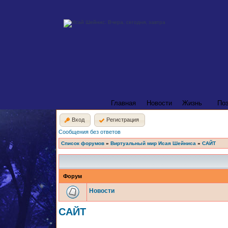
Главная
Новости
Жизнь
По
Вход
Регистрация
Сообщения без ответов
Список форумов
»
Виртуальный мир Исая Шейниса
»
САЙТ
Форум
Новости
САЙТ