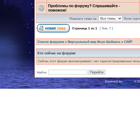
Проблемы по форуму? Спрашивайте -
поможем!
Показать темы за:
Поле сорт
Страница
1
из
1
[ Тем: 7 ]
Список форумов
»
Виртуальный мир Исая Шейниса
»
САЙТ
Кто сейчас на форуме
Сейчас этот форум просматривают: нет зарегистрированных польз
Найти:
Powered by
phpBB
© 20
Русская поддержка ph