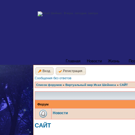
Главная
Новости
Жизнь
По
Вход
Регистрация
Сообщения без ответов
Список форумов
»
Виртуальный мир Исая Шейниса
»
САЙТ
Форум
Новости
САЙТ