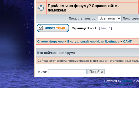
Проблемы по форуму? Спрашивайте -
поможем!
Показать темы за:
Поле сорт
Страница
1
из
1
[ Тем: 7 ]
Список форумов
»
Виртуальный мир Исая Шейниса
»
САЙТ
Кто сейчас на форуме
Сейчас этот форум просматривают: нет зарегистрированных польз
Найти:
Powered by
phpBB
© 20
Русская поддержка ph