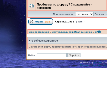
Проблемы по форуму? Спрашивайте -
поможем!
Показать темы за:
Поле сорт
Страница
1
из
1
[ Тем: 7 ]
Список форумов
»
Виртуальный мир Исая Шейниса
»
САЙТ
Кто сейчас на форуме
Сейчас этот форум просматривают: нет зарегистрированных польз
Найти:
Powered by
phpBB
© 20
Русская поддержка ph