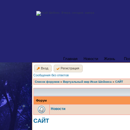
Главная
Новости
Жизнь
По
Вход
Регистрация
Сообщения без ответов
Список форумов
»
Виртуальный мир Исая Шейниса
»
САЙТ
Форум
Новости
САЙТ