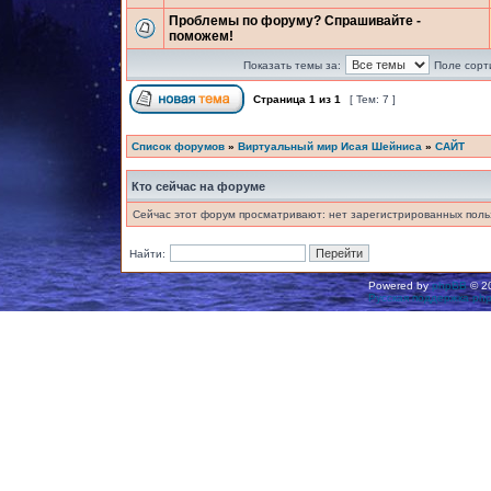
Проблемы по форуму? Спрашивайте -
поможем!
Показать темы за:
Поле сорт
Страница
1
из
1
[ Тем: 7 ]
Список форумов
»
Виртуальный мир Исая Шейниса
»
САЙТ
Кто сейчас на форуме
Сейчас этот форум просматривают: нет зарегистрированных польз
Найти:
Powered by
phpBB
© 20
Русская поддержка ph