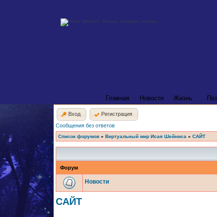
Главная
Новости
Жизнь
По
Вход
Регистрация
Сообщения без ответов
Список форумов
»
Виртуальный мир Исая Шейниса
»
САЙТ
Форум
Новости
САЙТ