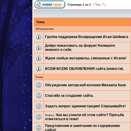
Страница
1
из
1
[ Тем: 7 ]
Темы
Объявления
Группа поддержки Возвращения Исая Шейниса
Добро пожаловать на форум! Напишите
немного о себе.
Ждем любые материалы, связанные с Исаем!
ВСЕМ ВСЕМ! ОБНОВЛЕНИЯ сайта (новости).
Темы
Обсуждение авторской колонки Михаила Кане
Спасибо за создание сайта.
Задать вопрос администрации! Спрашивайте!
Как вы узнали об этом сайте? Просьба
Опрос:
отметиться в теме!
Предложения и замечания по содержанию
сайта!