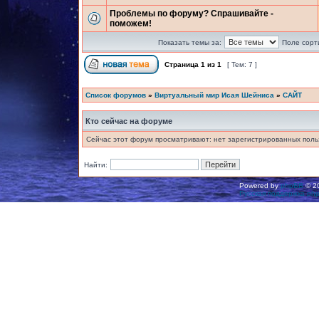
Проблемы по форуму? Спрашивайте -
поможем!
Показать темы за:
Поле сорт
Страница
1
из
1
[ Тем: 7 ]
Список форумов
»
Виртуальный мир Исая Шейниса
»
САЙТ
Кто сейчас на форуме
Сейчас этот форум просматривают: нет зарегистрированных польз
Найти:
Powered by
phpBB
© 20
Русская поддержка ph