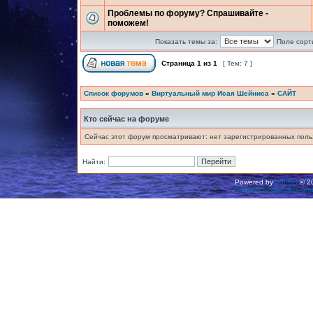
Проблемы по форуму? Спрашивайте -
поможем!
Показать темы за:
Поле сорт
Страница
1
из
1
[ Тем: 7 ]
Список форумов
»
Виртуальный мир Исая Шейниса
»
САЙТ
Кто сейчас на форуме
Сейчас этот форум просматривают: нет зарегистрированных польз
Найти:
Powered by
phpBB
© 20
Русская поддержка ph