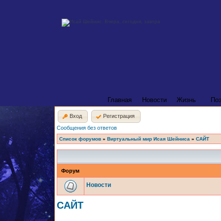
Главная
Новости
Жизнь
По
Вход
Регистрация
Сообщения без ответов
Список форумов
»
Виртуальный мир Исая Шейниса
»
САЙТ
Форум
Новости
САЙТ