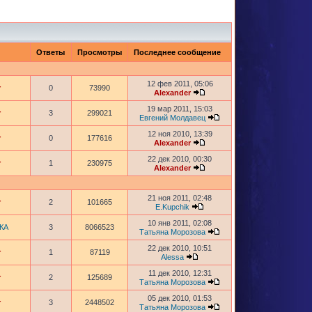
Ответы
Просмотры
Последнее сообщение
12 фев 2011, 05:06
r
0
73990
Alexander
19 мар 2011, 15:03
r
3
299021
Евгений Молдавец
12 ноя 2010, 13:39
r
0
177616
Alexander
22 дек 2010, 00:30
r
1
230975
Alexander
21 ноя 2011, 02:48
r
2
101665
E.Kupchik
10 янв 2011, 02:08
КА
3
8066523
Татьяна Морозова
22 дек 2010, 10:51
r
1
87119
Alessa
11 дек 2010, 12:31
r
2
125689
Татьяна Морозова
05 дек 2010, 01:53
r
3
2448502
Татьяна Морозова