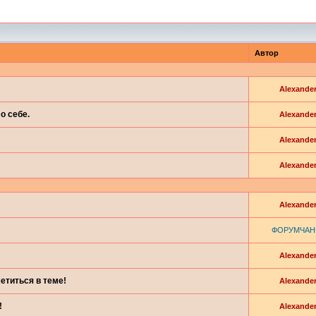
Автор
Alexande
о себе.
Alexande
Alexande
Alexande
Alexande
ФОРУМЧАН
Alexande
етиться в теме!
Alexande
!
Alexande