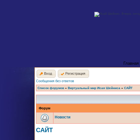
Главная
Вход
Регистрация
Сообщения без ответов
Список форумов
»
Виртуальный мир Исая Шейниса
»
САЙТ
Форум
Новости
САЙТ