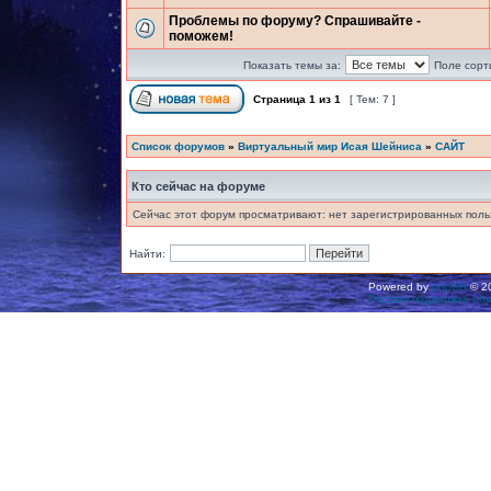
Проблемы по форуму? Спрашивайте -
поможем!
Показать темы за:
Поле сорт
Страница
1
из
1
[ Тем: 7 ]
Список форумов
»
Виртуальный мир Исая Шейниса
»
САЙТ
Кто сейчас на форуме
Сейчас этот форум просматривают: нет зарегистрированных польз
Найти:
Powered by
phpBB
© 20
Русская поддержка ph