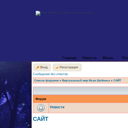
Главная
Новости
Жизнь
По
Вход
Регистрация
Сообщения без ответов
Список форумов
»
Виртуальный мир Исая Шейниса
»
САЙТ
Форум
Новости
САЙТ