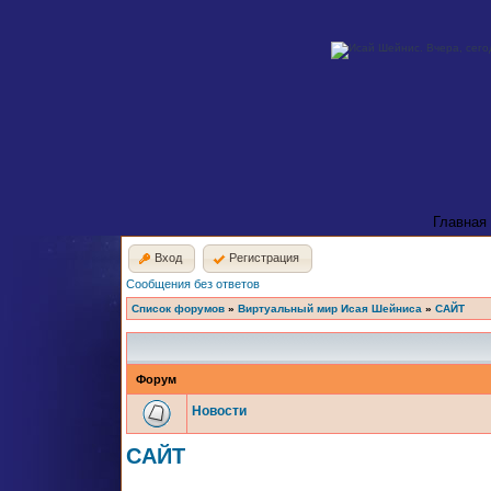
Главная
Вход
Регистрация
Сообщения без ответов
Список форумов
»
Виртуальный мир Исая Шейниса
»
САЙТ
Форум
Новости
САЙТ