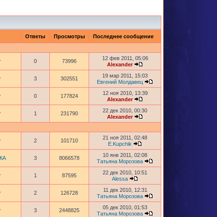
Ответы
Просмотры
Последнее сообщение
12 фев 2011, 05:06
r
0
73996
Alexander
19 мар 2011, 15:03
r
3
302551
Евгений Молдавец
12 ноя 2010, 13:39
r
0
177824
Alexander
22 дек 2010, 00:30
r
1
231790
Alexander
21 ноя 2011, 02:48
r
2
101710
E.Kupchik
10 янв 2011, 02:08
КА
3
8066578
Татьяна Морозова
22 дек 2010, 10:51
r
1
87595
Alessa
11 дек 2010, 12:31
r
2
126728
Татьяна Морозова
05 дек 2010, 01:53
r
3
2448825
Татьяна Морозова