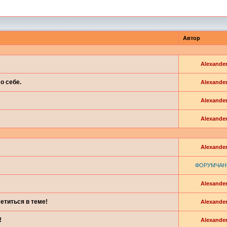
Автор
Alexande
о себе.
Alexande
Alexande
Alexande
Alexande
ФОРУМЧАН
Alexande
етиться в теме!
Alexande
!
Alexande