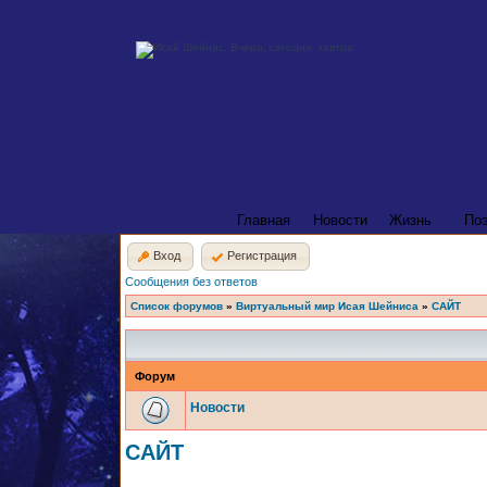
Главная
Новости
Жизнь
По
Вход
Регистрация
Сообщения без ответов
Список форумов
»
Виртуальный мир Исая Шейниса
»
САЙТ
Форум
Новости
САЙТ