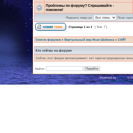
Проблемы по форуму? Спрашивайте -
поможем!
Показать темы за:
Поле сорт
Страница
1
из
1
[ Тем: 7 ]
Список форумов
»
Виртуальный мир Исая Шейниса
»
САЙТ
Кто сейчас на форуме
Сейчас этот форум просматривают: нет зарегистрированных польз
Найти:
Powered by
phpBB
© 20
Русская поддержка ph