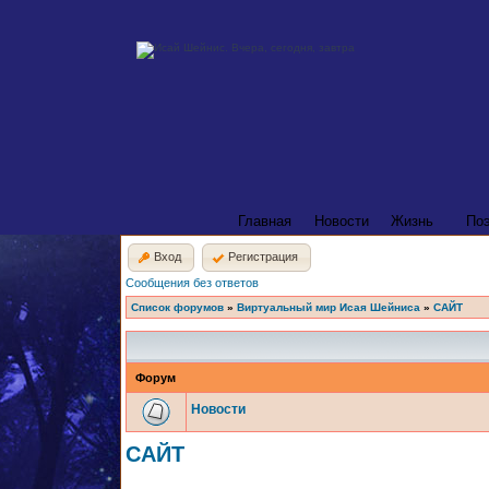
Главная
Новости
Жизнь
По
Вход
Регистрация
Сообщения без ответов
Список форумов
»
Виртуальный мир Исая Шейниса
»
САЙТ
Форум
Новости
САЙТ