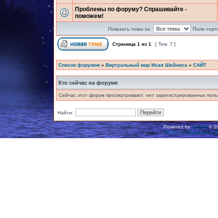
Проблемы по форуму? Спрашивайте -
поможем!
Показать темы за:
Поле сорт
Страница
1
из
1
[ Тем: 7 ]
Список форумов
»
Виртуальный мир Исая Шейниса
»
САЙТ
Кто сейчас на форуме
Сейчас этот форум просматривают: нет зарегистрированных польз
Найти:
Powered by
phpBB
© 20
Русская поддержка ph