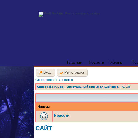
Главная
Новости
Жизнь
По
Вход
Регистрация
Сообщения без ответов
Список форумов
»
Виртуальный мир Исая Шейниса
»
САЙТ
Форум
Новости
САЙТ