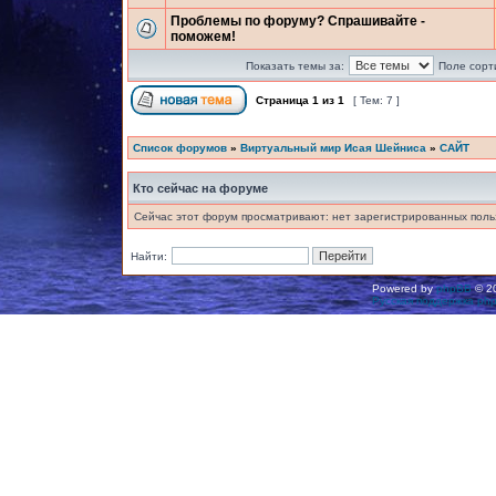
Проблемы по форуму? Спрашивайте -
поможем!
Показать темы за:
Поле сорт
Страница
1
из
1
[ Тем: 7 ]
Список форумов
»
Виртуальный мир Исая Шейниса
»
САЙТ
Кто сейчас на форуме
Сейчас этот форум просматривают: нет зарегистрированных польз
Найти:
Powered by
phpBB
© 20
Русская поддержка ph