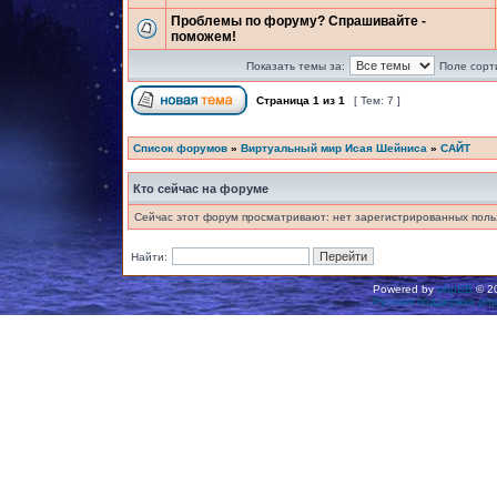
Проблемы по форуму? Спрашивайте -
поможем!
Показать темы за:
Поле сорт
Страница
1
из
1
[ Тем: 7 ]
Список форумов
»
Виртуальный мир Исая Шейниса
»
САЙТ
Кто сейчас на форуме
Сейчас этот форум просматривают: нет зарегистрированных польз
Найти:
Powered by
phpBB
© 20
Русская поддержка ph