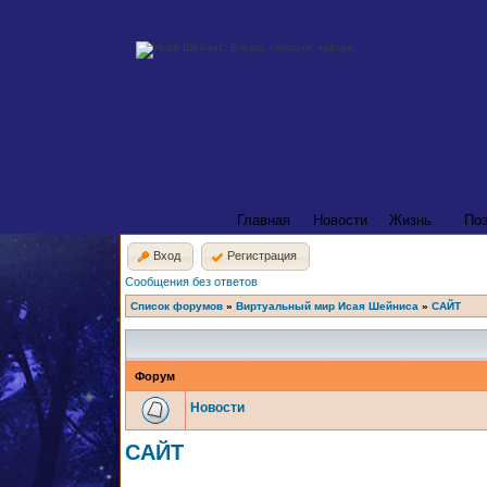
Главная
Новости
Жизнь
По
Вход
Регистрация
Сообщения без ответов
Список форумов
»
Виртуальный мир Исая Шейниса
»
САЙТ
Форум
Новости
САЙТ