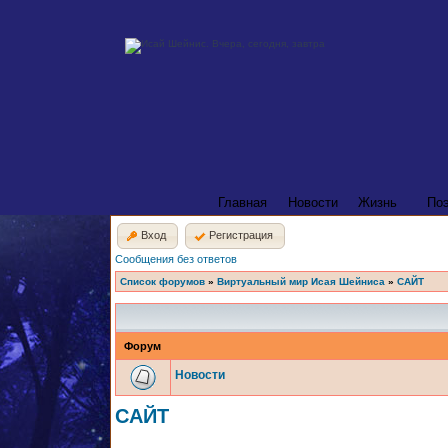
Главная
Новости
Жизнь
По
Вход
Регистрация
Сообщения без ответов
Список форумов
»
Виртуальный мир Исая Шейниса
»
САЙТ
Форум
Новости
САЙТ