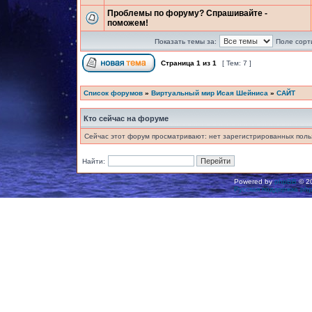
Проблемы по форуму? Спрашивайте -
поможем!
Показать темы за:
Поле сорт
Страница
1
из
1
[ Тем: 7 ]
Список форумов
»
Виртуальный мир Исая Шейниса
»
САЙТ
Кто сейчас на форуме
Сейчас этот форум просматривают: нет зарегистрированных польз
Найти:
Powered by
phpBB
© 20
Русская поддержка ph