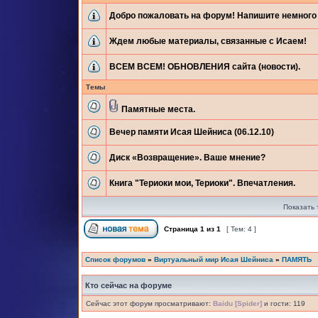
Добро пожаловать на форум! Напишите немного 
Ждем любые материалы, связанные с Исаем!
ВСЕМ ВСЕМ! ОБНОВЛЕНИЯ сайта (новости).
Темы
Памятные места.
Вечер памяти Исая Шейниса (06.12.10)
Диск «Возвращение». Ваше мнение?
Книга "Териоки мои, Териоки". Впечатления.
Показать 
Страница
1
из
1
[ Тем: 4 ]
Список форумов
»
Виртуальный мир Исая Шейниса
»
ПАМЯТЬ
Кто сейчас на форуме
Сейчас этот форум просматривают:
Baidu [Spider]
и гости: 119