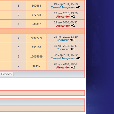
19 мар 2011, 15:03
r
3
300568
Евгений Молдавец
12 ноя 2010, 13:39
r
0
177703
Alexander
22 дек 2010, 00:30
r
1
231317
Alexander
29 ноя 2012, 13:10
4
3300539
Светлана
15 сен 2011, 13:42
r
5
190168
Светлана
22 мар 2011, 15:32
7
12015849
Евгений Молдавец
28 дек 2010, 18:51
r
2
58340
Alexander