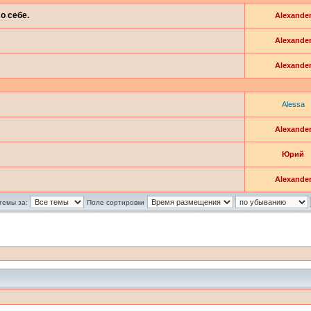
о себе.
Alexande
Alexande
Alexande
Alessa
Alexande
Юрий
Alexande
темы за:
Поле сортировки