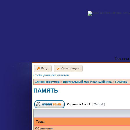
Главная
Вход
Регистрация
Сообщения без ответов
Список форумов
»
Виртуальный мир Исая Шейниса
»
ПАМЯТЬ
ПАМЯТЬ
Страница
1
из
1
[ Тем: 4 ]
Темы
Объявления