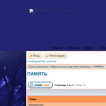
Главная
Новости
Жизнь
По
Вход
Регистрация
Сообщения без ответов
Список форумов
»
Виртуальный мир Исая Шейниса
»
ПАМЯТЬ
ПАМЯТЬ
Страница
1
из
1
[ Тем: 4 ]
Темы
Объявления