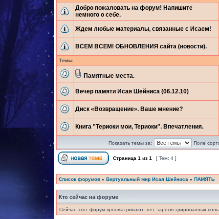
Добро пожаловать на форум! Напишите
немного о себе.
Ждем любые материалы, связанные с Исаем!
ВСЕМ ВСЕМ! ОБНОВЛЕНИЯ сайта (новости).
Темы
Памятные места.
Вечер памяти Исая Шейниса (06.12.10)
Диск «Возвращение». Ваше мнение?
Книга "Териоки мои, Териоки". Впечатления.
Показать темы за:
Поле сорт
Страница
1
из
1
[ Тем: 4 ]
Список форумов
»
Виртуальный мир Исая Шейниса
»
ПАМЯТЬ
Кто сейчас на форуме
Сейчас этот форум просматривают: нет зарегистрированных польз