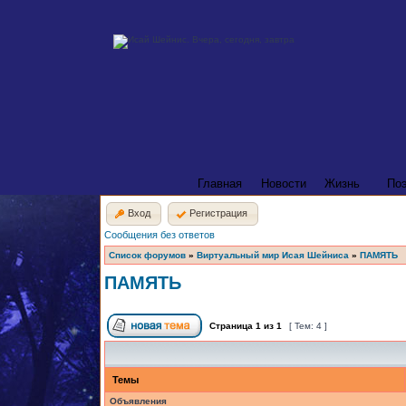
Главная
Новости
Жизнь
По
Вход
Регистрация
Сообщения без ответов
Список форумов
»
Виртуальный мир Исая Шейниса
»
ПАМЯТЬ
ПАМЯТЬ
Страница
1
из
1
[ Тем: 4 ]
Темы
Объявления