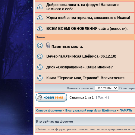
Добро пожаловать на форум! Напишите
немного о себе.
Ждем любые материалы, связанные с Исаем!
ВСЕМ ВСЕМ! ОБНОВЛЕНИЯ сайта (новости).
Темы
Памятные места.
Вечер памяти Исая Шейниса (06.12.10)
Диск «Возвращение». Ваше мнение?
Книга "Териоки мои, Териоки". Впечатления.
Показать темы за:
Поле сорт
Страница
1
из
1
[ Тем: 4 ]
Список форумов
»
Виртуальный мир Исая Шейниса
»
ПАМЯТЬ
Кто сейчас на форуме
Сейчас этот форум просматривают: нет зарегистрированных польз