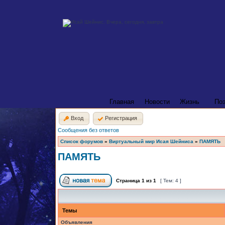
Главная
Новости
Жизнь
По
Вход
Регистрация
Сообщения без ответов
Список форумов
»
Виртуальный мир Исая Шейниса
»
ПАМЯТЬ
ПАМЯТЬ
Страница
1
из
1
[ Тем: 4 ]
Темы
Объявления