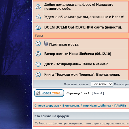
Добро пожаловать на форум! Напишите
немного о себе.
Ждем любые материалы, связанные с Исаем!
ВСЕМ ВСЕМ! ОБНОВЛЕНИЯ сайта (новости).
Темы
Памятные места.
Вечер памяти Исая Шейниса (06.12.10)
Диск «Возвращение». Ваше мнение?
Книга "Териоки мои, Териоки". Впечатления.
Показать темы за:
Поле сорт
Страница
1
из
1
[ Тем: 4 ]
Список форумов
»
Виртуальный мир Исая Шейниса
»
ПАМЯТЬ
Кто сейчас на форуме
Сейчас этот форум просматривают: нет зарегистрированных польз