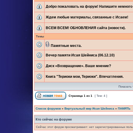
Добро пожаловать на форум! Напишите немного 
Ждем любые материалы, связанные с Исаем!
ВСЕМ ВСЕМ! ОБНОВЛЕНИЯ сайта (новости).
Темы
Памятные места.
Вечер памяти Исая Шейниса (06.12.10)
Диск «Возвращение». Ваше мнение?
Книга "Териоки мои, Териоки". Впечатления.
Показать 
Страница
1
из
1
[ Тем: 4 ]
Список форумов
»
Виртуальный мир Исая Шейниса
»
ПАМЯТЬ
Кто сейчас на форуме
Сейчас этот форум просматривают: нет зарегистрированных польз