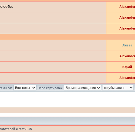
о себе.
Alexande
Alexande
Alexande
Alessa
Alexande
Юрий
Alexande
темы за:
Поле сортировки
ователей и гости: 15