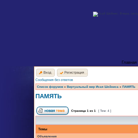
Главная
Вход
Регистрация
Сообщения без ответов
Список форумов
»
Виртуальный мир Исая Шейниса
»
ПАМЯТЬ
ПАМЯТЬ
Страница
1
из
1
[ Тем: 4 ]
Темы
Объявления