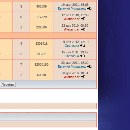
19 мар 2011, 15:03
r
3
302809
Евгений Молдавец
12 ноя 2010, 13:39
r
0
177829
Alexander
22 дек 2010, 00:30
r
1
231806
Alexander
29 ноя 2012, 13:10
4
3301418
Светлана
15 сен 2011, 13:42
r
5
195821
Светлана
22 мар 2011, 15:32
7
12038185
Евгений Молдавец
28 дек 2010, 18:51
r
2
60088
Alexander