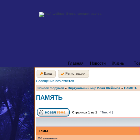
Главная
Новости
Жизнь
По
Вход
Регистрация
Сообщения без ответов
Список форумов
»
Виртуальный мир Исая Шейниса
»
ПАМЯТЬ
ПАМЯТЬ
Страница
1
из
1
[ Тем: 4 ]
Темы
Объявления