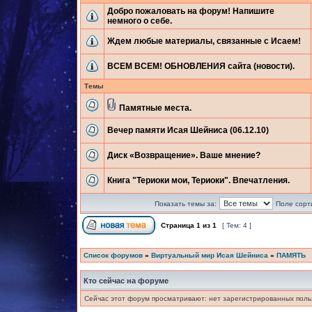
Добро пожаловать на форум! Напишите
немного о себе.
Ждем любые материалы, связанные с Исаем!
ВСЕМ ВСЕМ! ОБНОВЛЕНИЯ сайта (новости).
Темы
Памятные места.
Вечер памяти Исая Шейниса (06.12.10)
Диск «Возвращение». Ваше мнение?
Книга "Териоки мои, Териоки". Впечатления.
Показать темы за:
Поле сорт
Страница
1
из
1
[ Тем: 4 ]
Список форумов
»
Виртуальный мир Исая Шейниса
»
ПАМЯТЬ
Кто сейчас на форуме
Сейчас этот форум просматривают: нет зарегистрированных польз