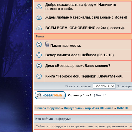
Добро пожаловать на форум! Напишите
немного о себе.
Ждем любые материалы, связанные с Исаем!
ВСЕМ ВСЕМ! ОБНОВЛЕНИЯ сайта (новости).
Темы
Памятные места.
Вечер памяти Исая Шейниса (06.12.10)
Диск «Возвращение». Ваше мнение?
Книга "Териоки мои, Териоки". Впечатления.
Показать темы за:
Поле сорт
Страница
1
из
1
[ Тем: 4 ]
Список форумов
»
Виртуальный мир Исая Шейниса
»
ПАМЯТЬ
Кто сейчас на форуме
Сейчас этот форум просматривают: нет зарегистрированных польз