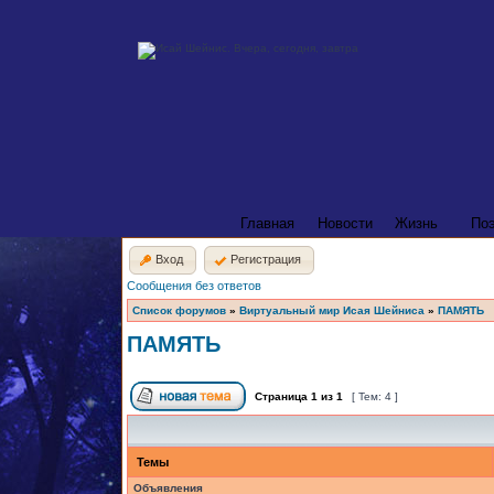
Главная
Новости
Жизнь
По
Вход
Регистрация
Сообщения без ответов
Список форумов
»
Виртуальный мир Исая Шейниса
»
ПАМЯТЬ
ПАМЯТЬ
Страница
1
из
1
[ Тем: 4 ]
Темы
Объявления