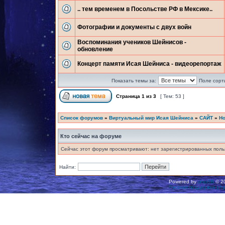
.. тем временем в Посольстве РФ в Мексике..
Фотографии и документы с двух войн
Воспоминания учеников Шейнисов -
обновление
Концерт памяти Исая Шейниса - видеорепортаж
Показать темы за:
Поле сорт
Страница
1
из
3
[ Тем: 53 ]
Список форумов
»
Виртуальный мир Исая Шейниса
»
САЙТ
»
Но
Кто сейчас на форуме
Сейчас этот форум просматривают: нет зарегистрированных польз
Найти:
Powered by
phpBB
© 20
Русская поддержка ph