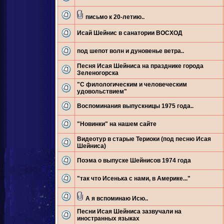
письмо к 20-летию..
Исай Шейнис в санатории ВОСХОД
под шепот волн и дуновенье ветра..
Песня Исая Шейниса на празднике города
Зеленогорска
"С филологическим и человеческим
удовольствием"
Воспоминания выпускницы 1975 года..
"Новинки" на нашем сайте
Видеотур в старые Териоки (под песню Исая
Шейниса)
Поэма о выпуске Шейнисов 1974 года
"так что Исенька с нами, в Америке..."
А я вспоминаю Исю..
Песни Исая Шейниса зазвучали на
иностранных языках