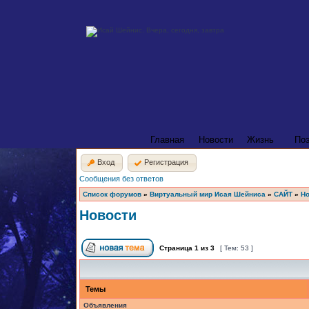
Главная
Новости
Жизнь
По
Вход
Регистрация
Сообщения без ответов
Список форумов
»
Виртуальный мир Исая Шейниса
»
САЙТ
»
Но
Новости
Страница
1
из
3
[ Тем: 53 ]
Темы
Объявления