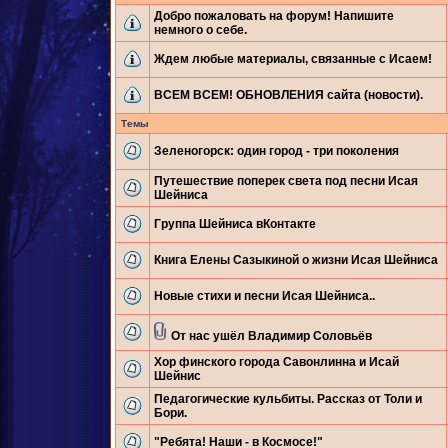
Добро пожаловать на форум! Напишите
немного о себе.
Ждем любые материалы, связанные с Исаем!
ВСЕМ ВСЕМ! ОБНОВЛЕНИЯ сайта (новости).
Темы
Зеленогорск: один город - три поколения
Путешествие поперек света под песни Исая
Шейниса
Группа Шейниса вКонтакте
Книга Елены Сазыкиной о жизни Исая Шейниса
Новые стихи и песни Исая Шейниса..
От нас ушёл Владимир Соловьёв
Хор финского города Савонлинна и Исай
Шейнис
Педагогические кульбиты. Рассказ от Толи и
Бори.
"Ребята! Наши - в Космосе!"