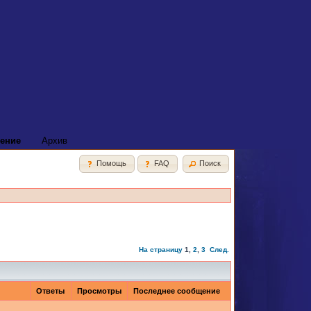
ение
Архив
Помощь
FAQ
Поиск
На страницу
1
,
2
,
3
След.
Ответы
Просмотры
Последнее сообщение