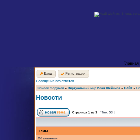
Главная
Вход
Регистрация
Сообщения без ответов
Список форумов
»
Виртуальный мир Исая Шейниса
»
САЙТ
»
Но
Новости
Страница
1
из
3
[ Тем: 53 ]
Темы
Объявления