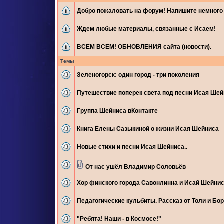
Добро пожаловать на форум! Напишите немного 
Ждем любые материалы, связанные с Исаем!
ВСЕМ ВСЕМ! ОБНОВЛЕНИЯ сайта (новости).
Темы
Зеленогорск: один город - три поколения
Путешествие поперек света под песни Исая Ше
Группа Шейниса вКонтакте
Книга Елены Сазыкиной о жизни Исая Шейниса
Новые стихи и песни Исая Шейниса..
От нас ушёл Владимир Соловьёв
Хор финского города Савонлинна и Исай Шейни
Педагогические кульбиты. Рассказ от Толи и Бор
"Ребята! Наши - в Космосе!"