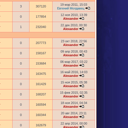
19 мар 2011, 15:03
r
3
307120
Евгений Молдавец
12 ноя 2010, 13:39
r
0
177854
Alexander
22 дек 2010, 00:30
r
1
232040
Alexander
23 окт 2018, 22:56
r
0
207773
Alexander
09 апр 2018, 00:43
r
0
158167
Alexander
06 мар 2017, 03:22
r
0
153684
Alexander
16 май 2016, 14:03
r
0
163475
Alexander
15 ноя 2015, 05:38
r
0
161429
Alexander
15 фев 2015, 02:35
r
0
168207
Alexander
18 ноя 2014, 04:34
r
0
160594
Alexander
20 авг 2014, 23:11
r
0
160344
Alexander
22 апр 2014, 00:00
r
0
162679
Alexander