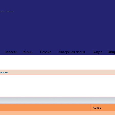
Новости
Жизнь
Поэзия
Авторская песня
Видео
Общ
вости
Автор