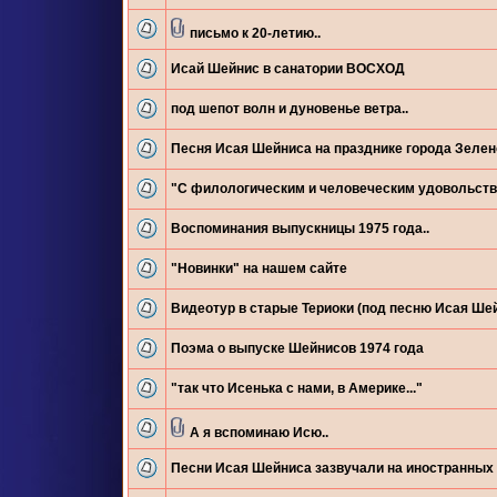
письмо к 20-летию..
Исай Шейнис в санатории ВОСХОД
под шепот волн и дуновенье ветра..
Песня Исая Шейниса на празднике города Зелен
"С филологическим и человеческим удовольст
Воспоминания выпускницы 1975 года..
"Новинки" на нашем сайте
Видеотур в старые Териоки (под песню Исая Ше
Поэма о выпуске Шейнисов 1974 года
"так что Исенька с нами, в Америке..."
А я вспоминаю Исю..
Песни Исая Шейниса зазвучали на иностранных