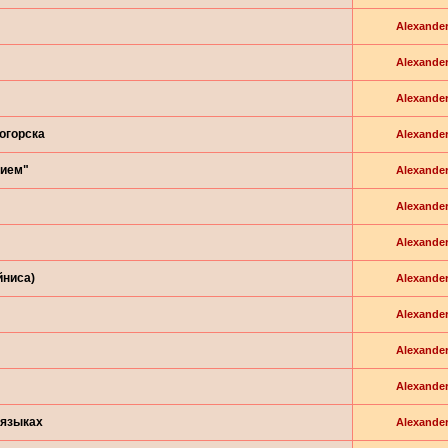
Alexande
Alexande
Alexande
огорска
Alexande
вием"
Alexande
Alexande
Alexande
йниса)
Alexande
Alexande
Alexande
Alexande
 языках
Alexande