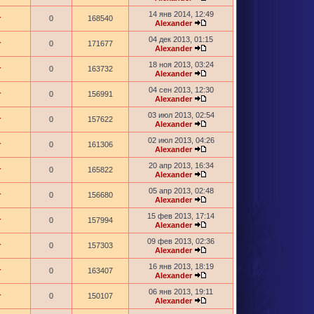
14 янв 2014, 12:49
r
0
168540
Alexander
04 дек 2013, 01:15
r
0
171677
Alexander
18 ноя 2013, 03:24
r
0
163732
Alexander
04 сен 2013, 12:30
r
0
156991
Alexander
03 июл 2013, 02:54
r
0
157622
Alexander
02 июл 2013, 04:26
r
0
161306
Alexander
20 апр 2013, 16:34
r
0
165822
Alexander
05 апр 2013, 02:48
r
0
156680
Alexander
15 фев 2013, 17:14
r
0
157994
Alexander
09 фев 2013, 02:36
r
0
157303
Alexander
16 янв 2013, 18:19
r
0
163407
Alexander
06 янв 2013, 19:11
r
0
150107
Alexander