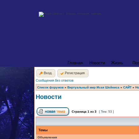
Главная
Новости
Жизнь
По
Вход
Регистрация
Сообщения без ответов
Список форумов
»
Виртуальный мир Исая Шейниса
»
САЙТ
»
Но
Новости
Страница
1
из
3
[ Тем: 53 ]
Темы
Объявления