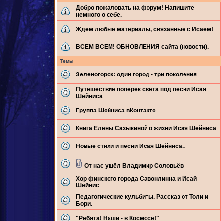
Добро пожаловать на форум! Напишите
немного о себе.
Ждем любые материалы, связанные с Исаем!
ВСЕМ ВСЕМ! ОБНОВЛЕНИЯ сайта (новости).
Темы
Зеленогорск: один город - три поколения
Путешествие поперек света под песни Исая
Шейниса
Группа Шейниса вКонтакте
Книга Елены Сазыкиной о жизни Исая Шейниса
Новые стихи и песни Исая Шейниса..
От нас ушёл Владимир Соловьёв
Хор финского города Савонлинна и Исай
Шейнис
Педагогические кульбиты. Рассказ от Толи и
Бори.
"Ребята! Наши - в Космосе!"