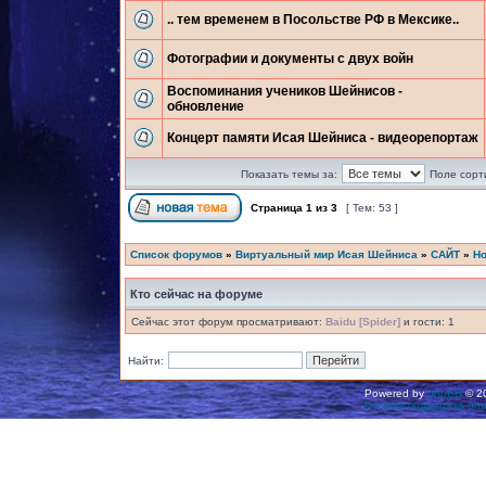
.. тем временем в Посольстве РФ в Мексике..
Фотографии и документы с двух войн
Воспоминания учеников Шейнисов -
обновление
Концерт памяти Исая Шейниса - видеорепортаж
Показать темы за:
Поле сорт
Страница
1
из
3
[ Тем: 53 ]
Список форумов
»
Виртуальный мир Исая Шейниса
»
САЙТ
»
Но
Кто сейчас на форуме
Сейчас этот форум просматривают:
Baidu [Spider]
и гости: 1
Найти:
Powered by
phpBB
© 20
Русская поддержка ph