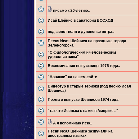
письмо к 20-летию..
Исай Шейнис в санатории ВОСХОД
под шепот волн и дуновенье ветра..
Песня Исая Шейниса на празднике города
Зеленогорска
"С филологическим и человеческим
удовольствием"
Воспоминания выпускницы 1975 года..
"Новинки" на нашем сайте
Видеотур в старые Териоки (под песню Исая
Шейниса)
Поэма о выпуске Шейнисов 1974 года
"так что Исенька с нами, в Америке..."
А я вспоминаю Исю..
Песни Исая Шейниса зазвучали на
иностранных языках