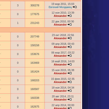
19 мар 2011, 15:03
r
3
300278
Евгений Молдавец
12 ноя 2010, 13:39
r
0
177675
Alexander
22 дек 2010, 00:30
r
1
231243
Alexander
23 окт 2018, 22:56
r
0
207749
Alexander
09 апр 2018, 00:43
r
0
158158
Alexander
06 мар 2017, 03:22
r
0
153676
Alexander
16 май 2016, 14:03
r
0
163469
Alexander
15 ноя 2015, 05:38
r
0
161424
Alexander
15 фев 2015, 02:35
r
0
168203
Alexander
18 ноя 2014, 04:34
r
0
160587
Alexander
20 авг 2014, 23:11
r
0
160338
Alexander
22 апр 2014, 00:00
r
0
162675
Alexander