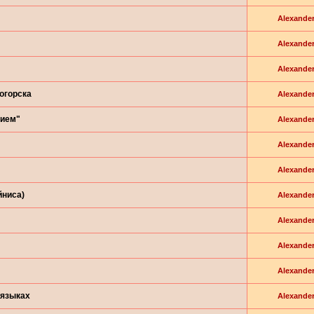
Alexande
Alexande
Alexande
огорска
Alexande
вием"
Alexande
Alexande
Alexande
йниса)
Alexande
Alexande
Alexande
Alexande
 языках
Alexande