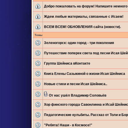
Добро пожаловать на форум! Напишите немного 
Ждем любые материалы, связанные с Исаем!
ВСЕМ ВСЕМ! ОБНОВЛЕНИЯ сайта (новости).
Темы
Зеленогорск: один город - три поколения
Путешествие поперек света под песни Исая Ше
Группа Шейниса вКонтакте
Книга Елены Сазыкиной о жизни Исая Шейниса
Новые стихи и песни Исая Шейниса..
От нас ушёл Владимир Соловьёв
Хор финского города Савонлинна и Исай Шейни
Педагогические кульбиты. Рассказ от Толи и Бор
"Ребята! Наши - в Космосе!"