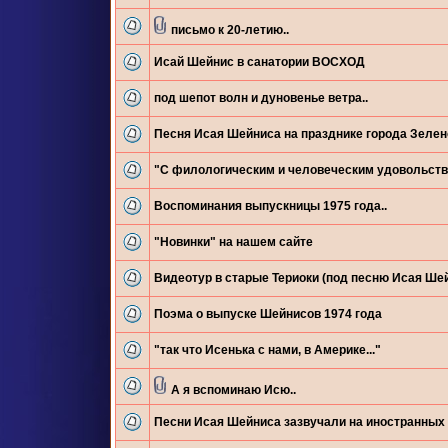
письмо к 20-летию..
Исай Шейнис в санатории ВОСХОД
под шепот волн и дуновенье ветра..
Песня Исая Шейниса на празднике города Зелен
"С филологическим и человеческим удовольст
Воспоминания выпускницы 1975 года..
"Новинки" на нашем сайте
Видеотур в старые Териоки (под песню Исая Ше
Поэма о выпуске Шейнисов 1974 года
"так что Исенька с нами, в Америке..."
А я вспоминаю Исю..
Песни Исая Шейниса зазвучали на иностранных