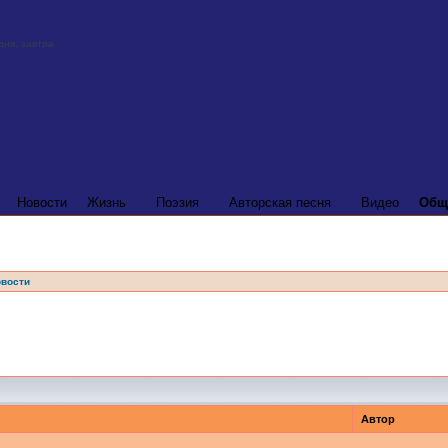
Новости
Жизнь
Поэзия
Авторская песня
Видео
Общ
вости
Автор