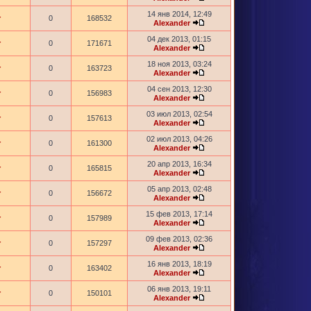
14 янв 2014, 12:49
r
0
168532
Alexander
04 дек 2013, 01:15
r
0
171671
Alexander
18 ноя 2013, 03:24
r
0
163723
Alexander
04 сен 2013, 12:30
r
0
156983
Alexander
03 июл 2013, 02:54
r
0
157613
Alexander
02 июл 2013, 04:26
r
0
161300
Alexander
20 апр 2013, 16:34
r
0
165815
Alexander
05 апр 2013, 02:48
r
0
156672
Alexander
15 фев 2013, 17:14
r
0
157989
Alexander
09 фев 2013, 02:36
r
0
157297
Alexander
16 янв 2013, 18:19
r
0
163402
Alexander
06 янв 2013, 19:11
r
0
150101
Alexander