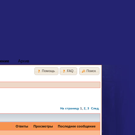
ение
Архив
Помощь
FAQ
Поиск
На страницу
1
,
2
,
3
След.
Ответы
Просмотры
Последнее сообщение