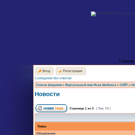
Главная
Вход
Регистрация
Сообщения без ответов
Список форумов
»
Виртуальный мир Исая Шейниса
»
САЙТ
»
Но
Новости
Страница
1
из
3
[ Тем: 53 ]
Темы
Объявления