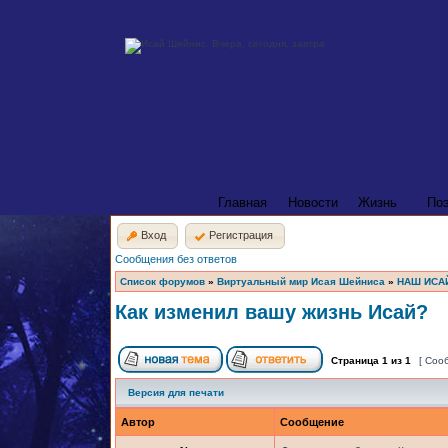
Главная
Новости
Жизнь
По
Вход
Регистрация
Сообщения без ответов
Список форумов
»
Виртуальный мир Исая Шейниса
»
НАШ ИСА
Как изменил вашу жизнь Исай?
Страница
1
из
1
[ Соо
Версия для печати
Автор
Сообщение