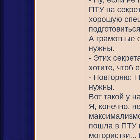
ПТУ на секре
хорошую спец
подготовитьс
А грамотные 
нужны.
- Этих секрет
хотите, чтоб 
- Повторяю: 
нужны.
Вот такой у н
Я, конечно, н
максимализмо
пошла в ПТУ н
мотористки...