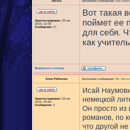
Alessa
Заголовок сообщения:
Как измен
Вот такая 
поймет ее п
Зарегистрирован:
28 окт
2010, 12:35
Сообщения:
17
для себя. 
как учитель,
Вернуться к началу
Алла Рябченко
Заголовок сообщения:
Re: Как и
Исай Наумови
немецкой лите
Зарегистрирован:
24 окт
2010, 20:46
Сообщения:
3
Он просто из 
романов, по 
что другой не