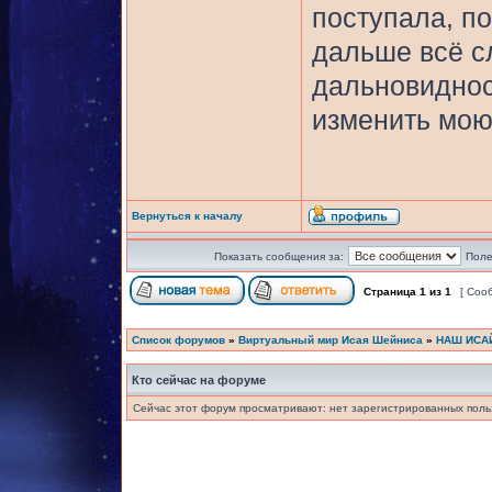
поступала, по
дальше всё с
дальновиднос
изменить мою
Вернуться к началу
Показать сообщения за:
Поле
Страница
1
из
1
[ Соо
Список форумов
»
Виртуальный мир Исая Шейниса
»
НАШ ИСА
Кто сейчас на форуме
Сейчас этот форум просматривают: нет зарегистрированных польз