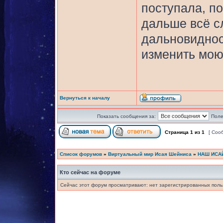
поступала, по
дальше всё с
дальновиднос
изменить мою
Вернуться к началу
Показать сообщения за:
Поле
Страница
1
из
1
[ Соо
Список форумов
»
Виртуальный мир Исая Шейниса
»
НАШ ИСА
Кто сейчас на форуме
Сейчас этот форум просматривают: нет зарегистрированных польз