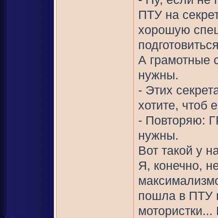
ПТУ на секре
хорошую спец
подготовитьс
А грамотные 
нужны.
- Этих секрет
хотите, чтоб 
- Повторяю: 
нужны.
Вот такой у н
Я, конечно, н
максимализмо
пошла в ПТУ н
мотористки...