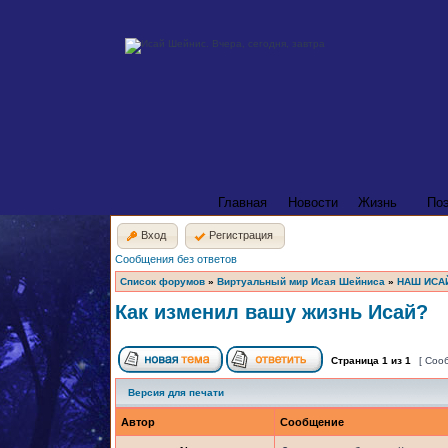
Главная
Новости
Жизнь
По
Вход
Регистрация
Сообщения без ответов
Список форумов
»
Виртуальный мир Исая Шейниса
»
НАШ ИСА
Как изменил вашу жизнь Исай?
Страница
1
из
1
[ Соо
Версия для печати
Автор
Сообщение