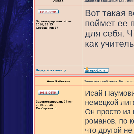
Alessa
Заголовок сообщения:
Как измен
Вот такая 
поймет ее п
Зарегистрирован:
28 окт
2010, 12:35
Сообщения:
17
для себя. 
как учитель,
Вернуться к началу
Алла Рябченко
Заголовок сообщения:
Re: Как и
Исай Наумови
немецкой лите
Зарегистрирован:
24 окт
2010, 20:46
Сообщения:
3
Он просто из 
романов, по 
что другой не