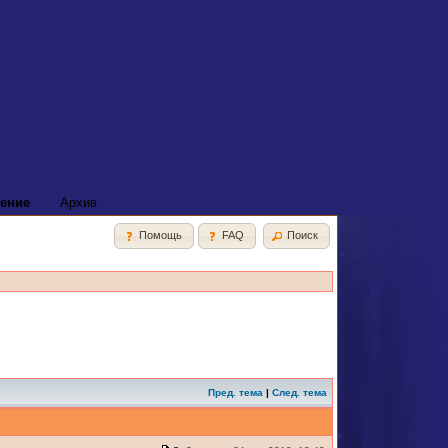
ение
Архив
Помощь
FAQ
Поиск
Пред. тема
|
След. тема