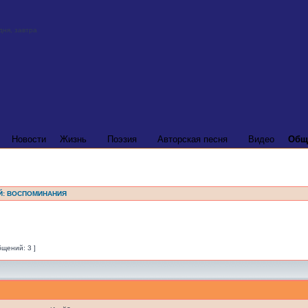
Новости
Жизнь
Поэзия
Авторская песня
Видео
Общ
Й: ВОСПОМИНАНИЯ
бщений: 3 ]