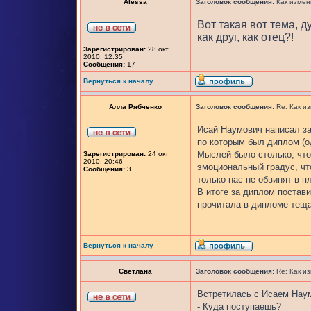
Alessa
Заголовок сообщения:
Как измен
Вот такая вот тема, д
как друг, как отец?!
Зарегистрирован:
28 окт
2010, 12:35
Сообщения:
17
Вернуться к началу
Алла Рябченко
Заголовок сообщения:
Re: Как и
Исай Наумович написал за
по которым был диплом (од
Мыслей было столько, что
Зарегистрирован:
24 окт
2010, 20:46
эмоциональный градус, чт
Сообщения:
3
только нас не обвинят в п
В итоге за диплом постав
прочитала в дипломе тещ
Вернуться к началу
Светлана
Заголовок сообщения:
Re: Как и
Встретилась с Исаем Наум
- Куда поступаешь?