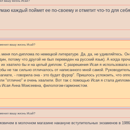
ил вашу жизнь Исай?
умаю каждый поймет ее по-своему и отметит что-то для себя
зменил вашу жизнь Исай?
 меня пол-диплома по немецкой литературе. Да, да, не удивляйтесь. Он 
ин, потому что другой не был переведен на русский язык). А когда проч
 их хватило бы и на целый диплом. С разрешения Исая я использовала н
обы не так сильно отличалось от написанного мной самой. Руководите
лагиате, - говорила она - это будет фурор". Пришлось успокоить, что опп
или "отлично" и очень хвалили. Вот так с помощью Исая я стала дипло
а Исая Анна Моисеевна, филологом-гармонистом.
зменил вашу жизнь Исай?
овичем в молочном магазине накануне вступительных экзаменов в 1986