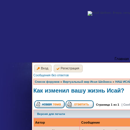
Главная
Вход
Регистрация
Сообщения без ответов
Список форумов
»
Виртуальный мир Исая Шейниса
»
НАШ ИСА
Как изменил вашу жизнь Исай?
Страница
1
из
1
[ Соо
Версия для печати
Автор
Сообщение