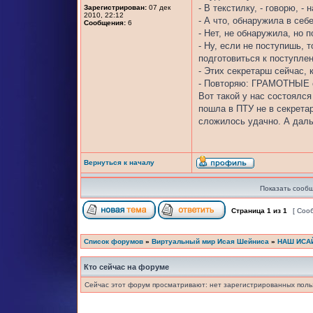
- В текстилку, - говорю, -
Зарегистрирован:
07 дек
2010, 22:12
- А что, обнаружила в себ
Сообщения:
6
- Нет, не обнаружила, но 
- Ну, если не поступишь,
подготовиться к поступле
- Этих секретарш сейчас, 
- Повторяю: ГРАМОТНЫЕ с
Вот такой у нас состоялс
пошла в ПТУ не в секретар
сложилось удачно. А дал
Вернуться к началу
Показать сообщ
Страница
1
из
1
[ Соо
Список форумов
»
Виртуальный мир Исая Шейниса
»
НАШ ИСА
Кто сейчас на форуме
Сейчас этот форум просматривают: нет зарегистрированных польз