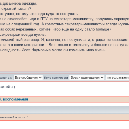
 на дизайнера одежды.
е скрытый талант?
поступаю, потому что надо куда-то поступать.
 то не отчаивайся, иди в ПТУ на секретаря-машинистку, получишь хорошу
нию на следующий год. А грамотные секретари-машинистки всегда нужны
как собак нерезанных, хотите, чтоб ещё на одну стало больше?
екретарши всегда нужны.
я мимолётный разговор. Я, конечно, не поступила, и, страдая юношеским
ши, а в швеи-мотористки... Вот только в текстилку я больше не поступа
ьновидность Исая Наумовича могла бы изменить мою жизнь!
ения за:
Поле сортировки
бщений: 3 ]
Й: ВОСПОМИНАНИЯ
ователей и гости: 1