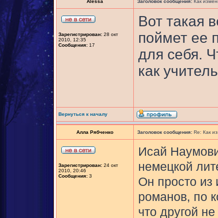
Alessa
Заголовок сообщения:
Как измен
Вот такая 
поймет ее п
Зарегистрирован:
28 окт
2010, 12:35
Сообщения:
17
для себя. 
как учитель,
Вернуться к началу
Алла Рябченко
Заголовок сообщения:
Re: Как и
Исай Наумови
немецкой лите
Зарегистрирован:
24 окт
2010, 20:46
Сообщения:
3
Он просто из 
романов, по 
что другой не