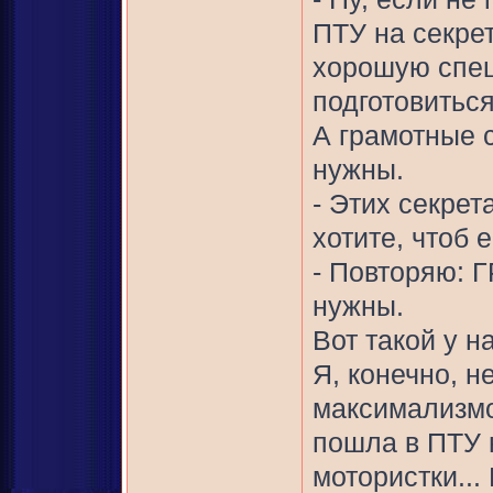
ПТУ на секре
хорошую спец
подготовитьс
А грамотные 
нужны.
- Этих секрет
хотите, чтоб 
- Повторяю: 
нужны.
Вот такой у н
Я, конечно, н
максимализмо
пошла в ПТУ н
мотористки...