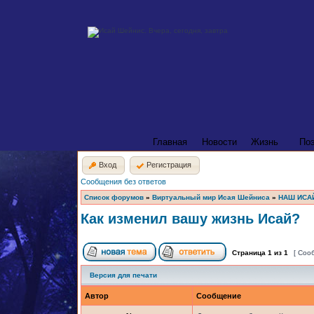
Главная
Новости
Жизнь
По
Вход
Регистрация
Сообщения без ответов
Список форумов
»
Виртуальный мир Исая Шейниса
»
НАШ ИСА
Как изменил вашу жизнь Исай?
Страница
1
из
1
[ Соо
Версия для печати
Автор
Сообщение