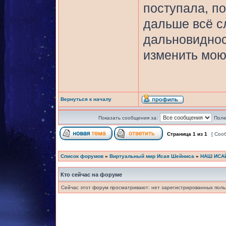
поступала, по
дальше всё с
дальновиднос
изменить мою
Вернуться к началу
Показать сообщения за:
Поле
Страница
1
из
1
[ Соо
Список форумов
»
Виртуальный мир Исая Шейниса
»
НАШ ИСА
Кто сейчас на форуме
Сейчас этот форум просматривают: нет зарегистрированных польз