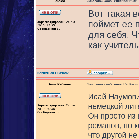
Alessa
Заголовок сообщения:
Как измен
Вот такая 
поймет ее п
Зарегистрирован:
28 окт
2010, 12:35
Сообщения:
17
для себя. 
как учитель,
Вернуться к началу
Алла Рябченко
Заголовок сообщения:
Re: Как и
Исай Наумови
немецкой лите
Зарегистрирован:
24 окт
2010, 20:46
Сообщения:
3
Он просто из 
романов, по 
что другой не