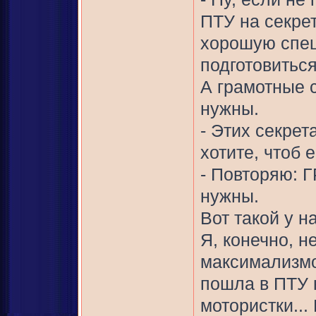
ПТУ на секре
хорошую спец
подготовитьс
А грамотные 
нужны.
- Этих секрет
хотите, чтоб 
- Повторяю: 
нужны.
Вот такой у н
Я, конечно, н
максимализмо
пошла в ПТУ н
мотористки...