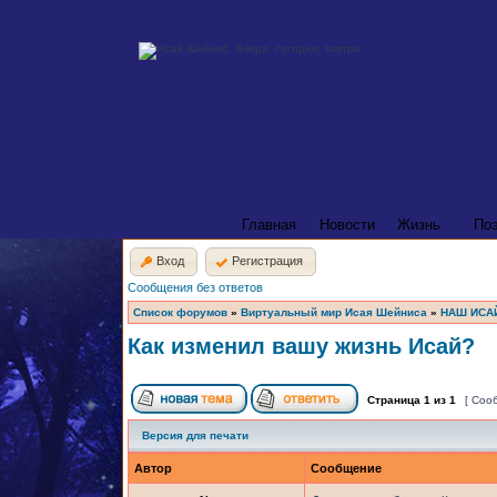
Главная
Новости
Жизнь
По
Вход
Регистрация
Сообщения без ответов
Список форумов
»
Виртуальный мир Исая Шейниса
»
НАШ ИСА
Как изменил вашу жизнь Исай?
Страница
1
из
1
[ Соо
Версия для печати
Автор
Сообщение