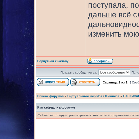
поступала, по
дальше всё с
дальновиднос
изменить мою
Вернуться к началу
Показать сообщения за:
Поле
Страница
1
из
1
[ Соо
Список форумов
»
Виртуальный мир Исая Шейниса
»
НАШ ИСА
Кто сейчас на форуме
Сейчас этот форум просматривают: нет зарегистрированных польз