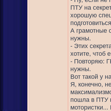
ПТУ на секре
хорошую спец
подготовитьс
А грамотные 
нужны.
- Этих секрет
хотите, чтоб 
- Повторяю: 
нужны.
Вот такой у н
Я, конечно, н
максимализмо
пошла в ПТУ н
мотористки...