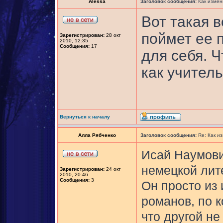
Alessa
Заголовок сообщения:
Как измен
Вот такая 
поймет ее п
Зарегистрирован:
28 окт
2010, 12:35
Сообщения:
17
для себя. 
как учитель,
Вернуться к началу
Алла Рябченко
Заголовок сообщения:
Re: Как и
Исай Наумови
немецкой лите
Зарегистрирован:
24 окт
2010, 20:46
Сообщения:
3
Он просто из 
романов, по 
что другой не