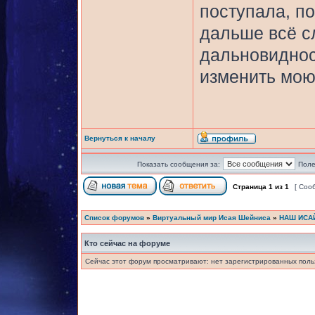
поступала, по
дальше всё с
дальновиднос
изменить мою
Вернуться к началу
Показать сообщения за:
Поле
Страница
1
из
1
[ Соо
Список форумов
»
Виртуальный мир Исая Шейниса
»
НАШ ИСА
Кто сейчас на форуме
Сейчас этот форум просматривают: нет зарегистрированных польз