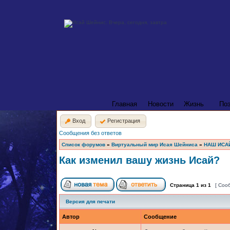
Главная
Новости
Жизнь
По
Вход
Регистрация
Сообщения без ответов
Список форумов
»
Виртуальный мир Исая Шейниса
»
НАШ ИСА
Как изменил вашу жизнь Исай?
Страница
1
из
1
[ Соо
Версия для печати
Автор
Сообщение