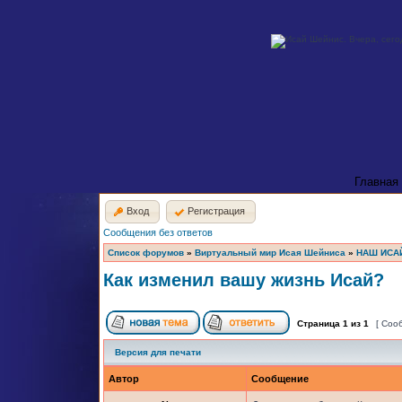
Главная
Вход
Регистрация
Сообщения без ответов
Список форумов
»
Виртуальный мир Исая Шейниса
»
НАШ ИСА
Как изменил вашу жизнь Исай?
Страница
1
из
1
[ Соо
Версия для печати
Автор
Сообщение