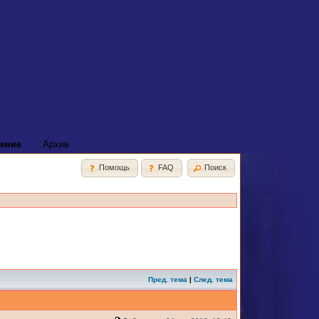
ение
Архив
Помощь
FAQ
Поиск
Пред. тема
|
След. тема