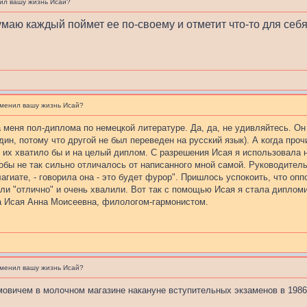
ил вашу жизнь Исай?
умаю каждый поймет ее по-своему и отметит что-то для себя
зменил вашу жизнь Исай?
 меня пол-диплома по немецкой литературе. Да, да, не удивляйтесь. Он 
ин, потому что другой не был переведен на русский язык). А когда проч
 их хватило бы и на целый диплом. С разрешения Исая я использовала н
обы не так сильно отличалось от написанного мной самой. Руководите
лагиате, - говорила она - это будет фурор". Пришлось успокоить, что опп
или "отлично" и очень хвалили. Вот так с помощью Исая я стала дипло
а Исая Анна Моисеевна, филологом-гармонистом.
зменил вашу жизнь Исай?
овичем в молочном магазине накануне вступительных экзаменов в 1986