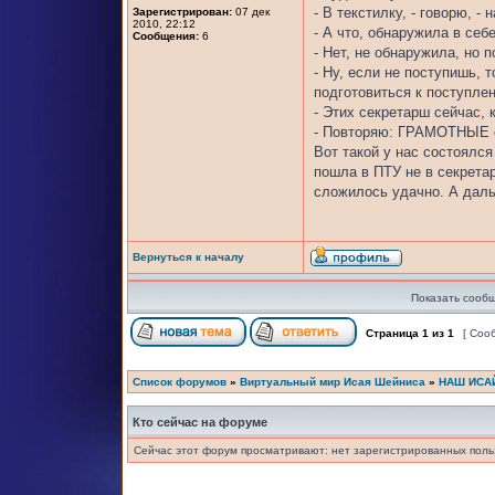
- В текстилку, - говорю, -
Зарегистрирован:
07 дек
2010, 22:12
- А что, обнаружила в себ
Сообщения:
6
- Нет, не обнаружила, но 
- Ну, если не поступишь,
подготовиться к поступле
- Этих секретарш сейчас, 
- Повторяю: ГРАМОТНЫЕ с
Вот такой у нас состоялс
пошла в ПТУ не в секретар
сложилось удачно. А дал
Вернуться к началу
Показать сообщ
Страница
1
из
1
[ Соо
Список форумов
»
Виртуальный мир Исая Шейниса
»
НАШ ИСА
Кто сейчас на форуме
Сейчас этот форум просматривают: нет зарегистрированных польз