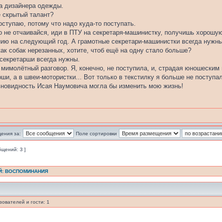
 на дизайнера одежды.
е скрытый талант?
поступаю, потому что надо куда-то поступать.
 то не отчаивайся, иди в ПТУ на секретаря-машинистку, получишь хорошу
нию на следующий год. А грамотные секретари-машинистки всегда нужны
как собак нерезанных, хотите, чтоб ещё на одну стало больше?
екретарши всегда нужны.
я мимолётный разговор. Я, конечно, не поступила, и, страдая юношеским
ши, а в швеи-мотористки... Вот только в текстилку я больше не поступа
ьновидность Исая Наумовича могла бы изменить мою жизнь!
ения за:
Поле сортировки
бщений: 3 ]
Й: ВОСПОМИНАНИЯ
ователей и гости: 1