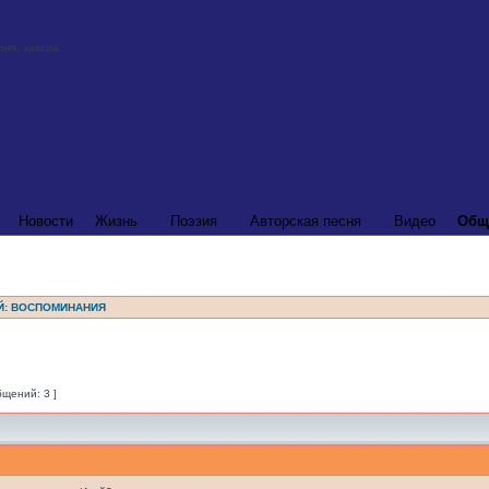
Новости
Жизнь
Поэзия
Авторская песня
Видео
Общ
Й: ВОСПОМИНАНИЯ
бщений: 3 ]