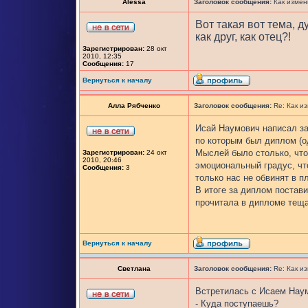
Alessa
Заголовок сообщения:
Как измен
Вот такая вот тема, д
как друг, как отец?!
Зарегистрирован:
28 окт
2010, 12:35
Сообщения:
17
Вернуться к началу
Алла Рябченко
Заголовок сообщения:
Re: Как и
Исай Наумович написал за
по которым был диплом (од
Мыслей было столько, что
Зарегистрирован:
24 окт
2010, 20:46
эмоциональный градус, чт
Сообщения:
3
только нас не обвинят в п
В итоге за диплом постав
прочитала в дипломе тещ
Вернуться к началу
Светлана
Заголовок сообщения:
Re: Как и
Встретилась с Исаем Наум
- Куда поступаешь?