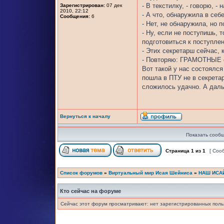
- В текстилку, - говорю, -
Зарегистрирован:
07 дек
2010, 22:12
- А что, обнаружила в себ
Сообщения:
6
- Нет, не обнаружила, но 
- Ну, если не поступишь,
подготовиться к поступле
- Этих секретарш сейчас, 
- Повторяю: ГРАМОТНЫЕ с
Вот такой у нас состоялс
пошла в ПТУ не в секретар
сложилось удачно. А дал
Вернуться к началу
Показать сообщ
Страница
1
из
1
[ Соо
Список форумов
»
Виртуальный мир Исая Шейниса
»
НАШ ИСА
Кто сейчас на форуме
Сейчас этот форум просматривают: нет зарегистрированных польз