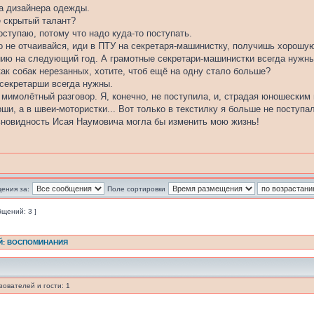
 на дизайнера одежды.
е скрытый талант?
поступаю, потому что надо куда-то поступать.
 то не отчаивайся, иди в ПТУ на секретаря-машинистку, получишь хорошу
нию на следующий год. А грамотные секретари-машинистки всегда нужны
как собак нерезанных, хотите, чтоб ещё на одну стало больше?
екретарши всегда нужны.
я мимолётный разговор. Я, конечно, не поступила, и, страдая юношеским
ши, а в швеи-мотористки... Вот только в текстилку я больше не поступа
ьновидность Исая Наумовича могла бы изменить мою жизнь!
ения за:
Поле сортировки
бщений: 3 ]
Й: ВОСПОМИНАНИЯ
ователей и гости: 1