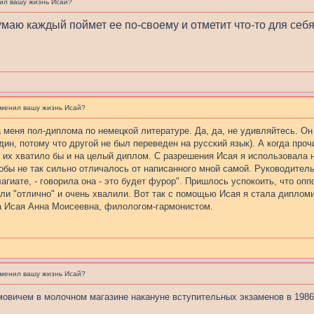
ил вашу жизнь Исай?
умаю каждый поймет ее по-своему и отметит что-то для себя
зменил вашу жизнь Исай?
 меня пол-диплома по немецкой литературе. Да, да, не удивляйтесь. Он 
ин, потому что другой не был переведен на русский язык). А когда проч
 их хватило бы и на целый диплом. С разрешения Исая я использовала н
обы не так сильно отличалось от написанного мной самой. Руководите
лагиате, - говорила она - это будет фурор". Пришлось успокоить, что опп
или "отлично" и очень хвалили. Вот так с помощью Исая я стала дипло
а Исая Анна Моисеевна, филологом-гармонистом.
зменил вашу жизнь Исай?
овичем в молочном магазине накануне вступительных экзаменов в 1986