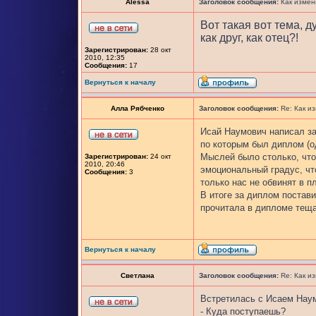
Alessa
Заголовок сообщения:
Как измен
Вот такая вот тема, д
как друг, как отец?!
Зарегистрирован:
28 окт
2010, 12:35
Сообщения:
17
Вернуться к началу
Алла Рябченко
Заголовок сообщения:
Re: Как и
Исай Наумович написал за
по которым был диплом (од
Мыслей было столько, что
Зарегистрирован:
24 окт
2010, 20:46
эмоциональный градус, чт
Сообщения:
3
только нас не обвинят в п
В итоге за диплом постав
прочитала в дипломе тещ
Вернуться к началу
Светлана
Заголовок сообщения:
Re: Как и
Встретилась с Исаем Наум
- Куда поступаешь?