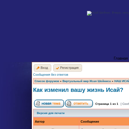
Главная
Вход
Регистрация
Сообщения без ответов
Список форумов
»
Виртуальный мир Исая Шейниса
»
НАШ ИСА
Как изменил вашу жизнь Исай?
Страница
1
из
1
[ Соо
Версия для печати
Автор
Сообщение