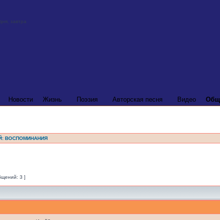
Новости
Жизнь
Поэзия
Авторская песня
Видео
Общ
Й: ВОСПОМИНАНИЯ
бщений: 3 ]