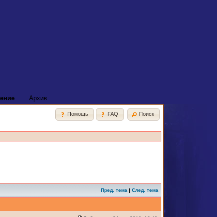
ение
Архив
Помощь
FAQ
Поиск
Пред. тема
|
След. тема