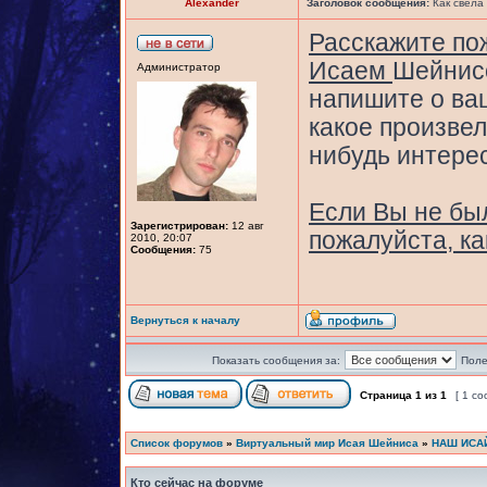
Alexander
Заголовок сообщения:
Как свела
Расскажите пож
Исаем
Шейнисо
Администратор
напишите о ваш
какое произвел
нибудь интере
Если Вы не бы
Зарегистрирован:
12 авг
пожалуйста, как
2010, 20:07
Сообщения:
75
Вернуться к началу
Показать сообщения за:
Поле
Страница
1
из
1
[ 1 с
Список форумов
»
Виртуальный мир Исая Шейниса
»
НАШ ИСА
Кто сейчас на форуме