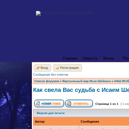
Главная
Новости
Жизнь
По
Вход
Регистрация
Сообщения без ответов
Список форумов
»
Виртуальный мир Исая Шейниса
»
НАШ ИСА
Как свела Вас судьба с Исаем 
Страница
1
из
1
[ 1 с
Версия для печати
Автор
Сообщение