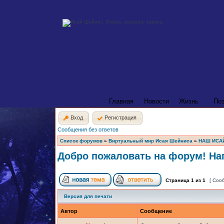
Главная
Новости
Жизнь
По
Вход
Регистрация
Сообщения без ответов
Список форумов
»
Виртуальный мир Исая Шейниса
»
НАШ ИСА
Добро пожаловать на форум! Нап
Страница
1
из
1
[ Соо
Версия для печати
Автор
Сообщение