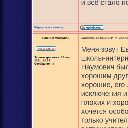
и всё стало п
Вернуться к началу
Евгений Молдавец
Заголовок сообщения:
Re: Добро
Меня зовут Е
школы-интерн
Зарегистрирован:
19 мар
2011, 14:33
Сообщения:
3
Наумович был
хорошим друг
хорошие, его
исключения и
плохих и хор
хочется особо
только учител