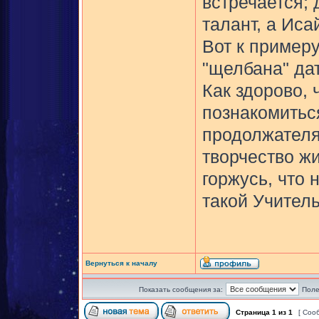
встречается; 
талант, а Иса
Вот к примеру
"щелбана" дат
Как здорово, 
познакомиться
продолжателям
творчество жи
горжусь, что
такой Учитель
Вернуться к началу
Показать сообщения за:
Поле
Страница
1
из
1
[ Соо