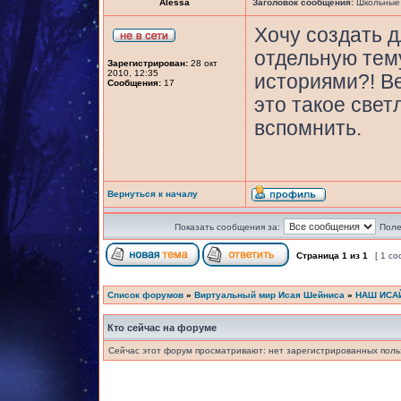
Alessa
Заголовок сообщения:
Школьные 
Хочу создать 
отдельную тем
Зарегистрирован:
28 окт
2010, 12:35
историями?! В
Сообщения:
17
это такое свет
вспомнить.
Вернуться к началу
Показать сообщения за:
Поле
Страница
1
из
1
[ 1 с
Список форумов
»
Виртуальный мир Исая Шейниса
»
НАШ ИСА
Кто сейчас на форуме
Сейчас этот форум просматривают: нет зарегистрированных польз