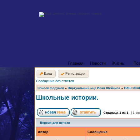
Главная
Новости
Жизнь
По
Вход
Регистрация
Сообщения без ответов
Список форумов
»
Виртуальный мир Исая Шейниса
»
НАШ ИСА
Школьные истории.
Страница
1
из
1
[ 1 с
Версия для печати
Автор
Сообщение