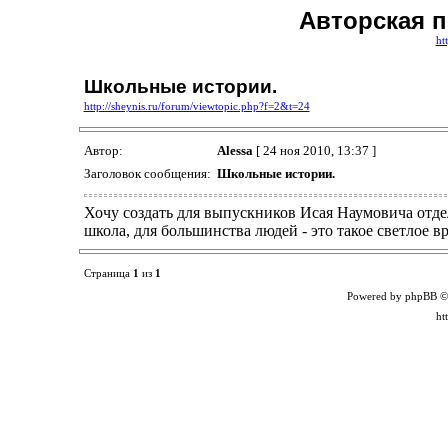
Авторская 
ht
Школьные истории.
http://sheynis.ru/forum/viewtopic.php?f=2&t=24
Автор:
Alessa
[ 24 ноя 2010, 13:37 ]
Заголовок сообщения:
Школьные истории.
Хочу создать для выпускников Исая Наумовича отд
школа, для большинства людей - это такое светлое в
Страница
1
из
1
Powered by phpBB ©
ht