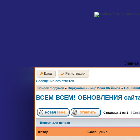
Главная
Вход
Регистрация
Сообщения без ответов
Список форумов
»
Виртуальный мир Исая Шейниса
»
НАШ ИСА
ВСЕМ ВСЕМ! ОБНОВЛЕНИЯ сайта 
Страница
1
из
1
[ Соо
Версия для печати
Автор
Сообщение