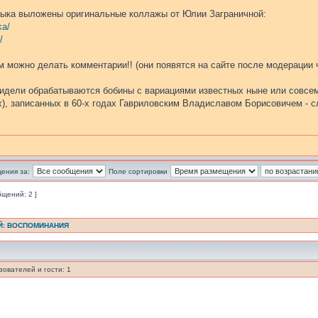
зыка выложены оригинальные коллажы от Юлии Заграничной:
ka/
/
м можно делать комментарии!! (они появятся на сайте после модерации ч
цидели обрабатываются бобины с вариациями известных ныне или совсем
х), записанных в 60-х годах Гавриловским Владиславом Борисовичем - с
ения за:
Поле сортировки
бщений: 2 ]
Й: ВОСПОМИНАНИЯ
ователей и гости: 1