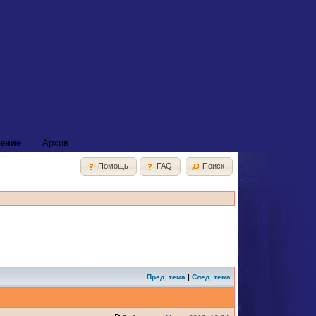
ение
Архив
Помощь
FAQ
Поиск
Пред. тема
|
След. тема