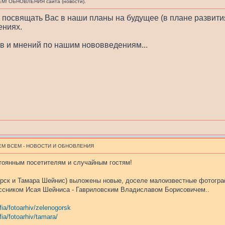
М! ОБНОВЛЕНИЯ сайта (новости).
 посвящать Вас в наши планы на будущее (в плане развити
ениях.
в и мнений по нашим нововведениям...
М ВСЕМ - НОВОСТИ И ОБНОВЛЕНИЯ
тоянным посетителям и случайным гостям!
орск и Тамара Шейнис) выложены новые, доселе малоизвестные фотографи
ассником Исая Шейниса - Гавриловским Владиславом Борисовичем..
fia/fotoarhiv/zelenogorsk
fia/fotoarhiv/tamara/