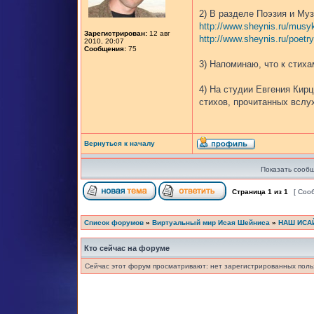
2) В разделе Поэзия и Му
http://www.sheynis.ru/musy
Зарегистрирован:
12 авг
http://www.sheynis.ru/poetry
2010, 20:07
Сообщения:
75
3) Напоминаю, что к стиха
4) На студии Евгения Кир
стихов, прочитанных вслу
Вернуться к началу
Показать сообщ
Страница
1
из
1
[ Соо
Список форумов
»
Виртуальный мир Исая Шейниса
»
НАШ ИСА
Кто сейчас на форуме
Сейчас этот форум просматривают: нет зарегистрированных польз