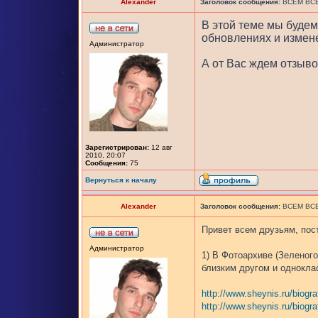
Alexander
Заголовок сообщения:
ВСЕМ ВСЕ
В этой теме мы будем
обновлениях и измен
Администратор
А от Вас ждем отзыво
Зарегистрирован:
12 авг
2010, 20:07
Сообщения:
75
Вернуться к началу
Alexander
Заголовок сообщения:
ВСЕМ ВСЕ
Привет всем друзьям, пос
Администратор
1) В Фотоархиве (Зеленог
близким другом и однокл
http://www.sheynis.ru/biogra
http://www.sheynis.ru/biogra