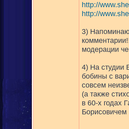
http://www.sh
http://www.she
3) Напоминаю
комментарии!!
модерации чер
4) На студии
бобины с вар
совсем неизв
(а также стих
в 60-х годах
Борисовичем 