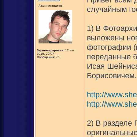
Администратор
случайным го
1) В Фотоарх
выложены нов
фотографии (ц
Зарегистрирован:
12 авг
2010, 20:07
переданные б
Сообщения:
75
Исая Шейниса
Борисовичем.
http://www.she
http://www.she
2) В разделе
оригинальные