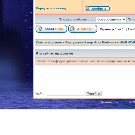
Вернуться к началу
Показать сообщения за:
Поле
Страница
1
из
1
[ Соо
Список форумов
»
Виртуальный мир Исая Шейниса
»
НАШ ИСА
Кто сейчас на форуме
Сейчас этот форум просматривают: нет зарегистрированных польз
Найти:
Powered by
phpBB
© 20
Русская поддержка ph