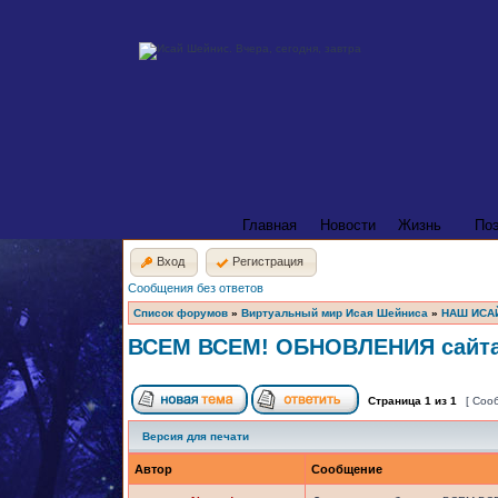
Главная
Новости
Жизнь
По
Вход
Регистрация
Сообщения без ответов
Список форумов
»
Виртуальный мир Исая Шейниса
»
НАШ ИСА
ВСЕМ ВСЕМ! ОБНОВЛЕНИЯ сайта 
Страница
1
из
1
[ Соо
Версия для печати
Автор
Сообщение