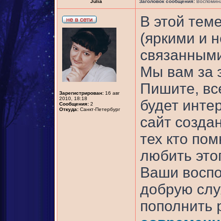
Julia
Заголовок сообщения:
Воспомина
В этой тем
(яркими и 
связанными
Мы вам за 
Пишите, все
Зарегистрирован:
16 авг
2010, 18:18
будет инте
Сообщения:
2
Откуда:
Санкт-Петербург
сайт созда
тех кто пом
любить это
Ваши воспо
добрую слу
пополнить 