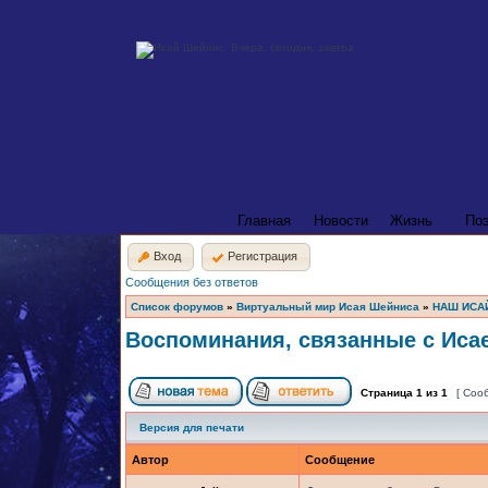
Главная
Новости
Жизнь
По
Вход
Регистрация
Сообщения без ответов
Список форумов
»
Виртуальный мир Исая Шейниса
»
НАШ ИСА
Воспоминания, связанные с Иса
Страница
1
из
1
[ Соо
Версия для печати
Автор
Сообщение