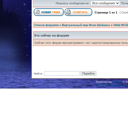
Показать сообщения за:
Поле
Страница
1
из
1
[ Соо
Список форумов
»
Виртуальный мир Исая Шейниса
»
НАШ ИСА
Кто сейчас на форуме
Сейчас этот форум просматривают: нет зарегистрированных польз
Найти:
Powered by
phpBB
© 20
Русская поддержка ph