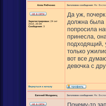
Алла Рябченко
Заголовок сообщения:
Re: Воспо
Да уж, почерк
должна была 
Зарегистрирован:
24 окт
2010, 20:46
Сообщения:
3
попросила нап
принесла, она
подходящий, 
только ужили
вот все думаю
девочка с дру
Вернуться к началу
Евгений Молдавец
Заголовок сообщения:
Re: Воспо
Почему-то за