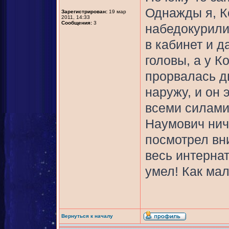
Однажды я, К
Зарегистрирован:
19 мар
2011, 14:33
Сообщения:
3
набедокурили
в кабинет и д
головы, а у К
прорвалась д
наружу, и он 
всеми силами
Наумович ниче
посмотрел вни
весь интерна
умел! Как ма
Вернуться к началу