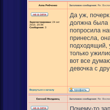
Алла Рябченко
Заголовок сообщения:
Re: Воспо
Да уж, почерк
должна была 
Зарегистрирован:
24 окт
2010, 20:46
Сообщения:
3
попросила нап
принесла, она
подходящий, 
только ужили
вот все думаю
девочка с дру
Вернуться к началу
Евгений Молдавец
Заголовок сообщения:
Re: Воспо
Почему-то за