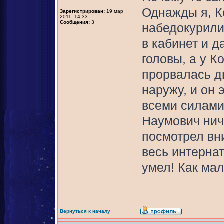
Однажды я, К
Зарегистрирован:
19 мар
2011, 14:33
Сообщения:
3
набедокурили
в кабинет и д
головы, а у К
прорвалась д
наружу, и он 
всеми силами
Наумович ниче
посмотрел вни
весь интерна
умел! Как ма
Вернуться к началу