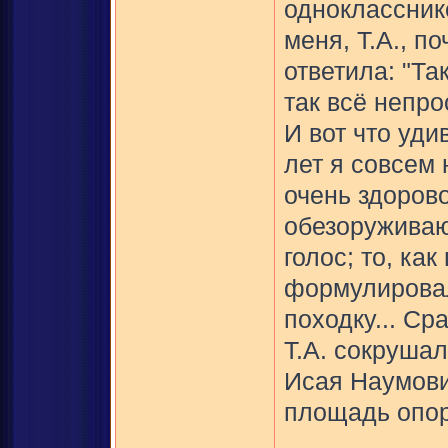
однокласснико
меня, Т.А., п
ответила: "Та
так всё непрос
И вот что уди
лет я совсем 
очень здоров
обезоруживаю
голос; то, ка
формулировал
походку... Ср
Т.А. сокрушал
Исая Наумови
площадь опоры