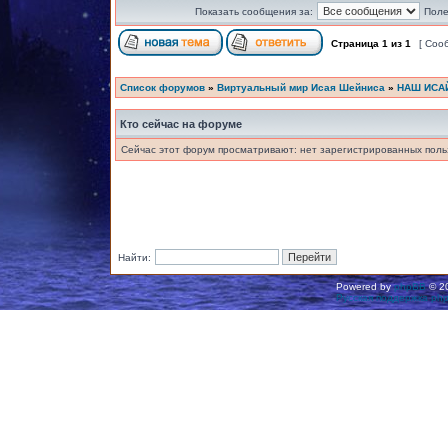
Показать сообщения за:
Поле
Страница
1
из
1
[ Соо
Список форумов
»
Виртуальный мир Исая Шейниса
»
НАШ ИСА
Кто сейчас на форуме
Сейчас этот форум просматривают: нет зарегистрированных польз
Найти:
Powered by
phpBB
© 20
Русская поддержка ph