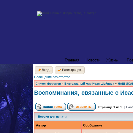
Главная
Новости
Жизнь
По
Вход
Регистрация
Сообщения без ответов
Список форумов
»
Виртуальный мир Исая Шейниса
»
НАШ ИСА
Воспоминания, связанные с Иса
Страница
1
из
1
[ Соо
Версия для печати
Автор
Сообщение