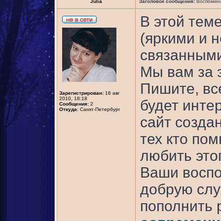
Julia
Заголовок сообщения:
Воспомина
В этой тем
(яркими и 
связанными
Мы вам за 
Пишите, все
Зарегистрирован:
16 авг
2010, 18:18
будет инте
Сообщения:
2
Откуда:
Санкт-Петербург
сайт созда
тех кто пом
любить это
Ваши воспо
добрую слу
пополнить 