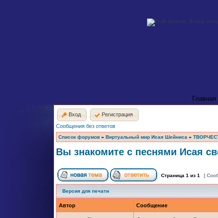
Главная
Вход
Регистрация
Сообщения без ответов
Список форумов
»
Виртуальный мир Исая Шейниса
»
ТВОРЧЕС
Вы знакомите с песнями Исая св
Страница
1
из
1
[ Соо
Версия для печати
Автор
Сообщение