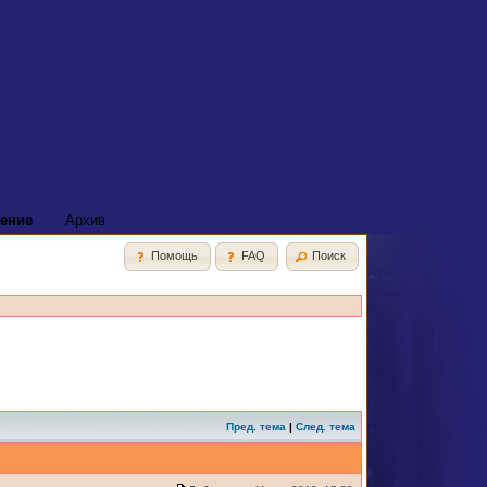
ение
Архив
Помощь
FAQ
Поиск
Пред. тема
|
След. тема