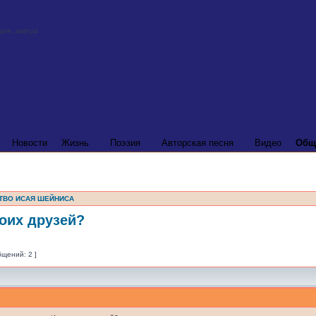
Новости
Жизнь
Поэзия
Авторская песня
Видео
Общ
ТВО ИСАЯ ШЕЙНИСА
оих друзей?
бщений: 2 ]