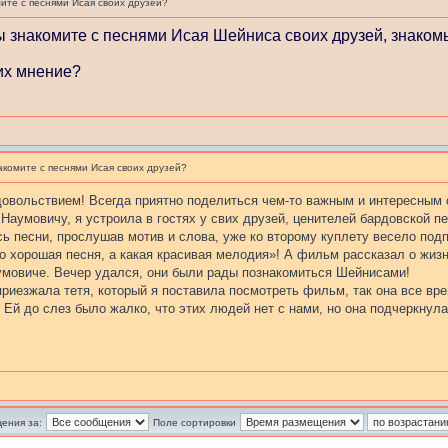
ите с песнями Исая своих друзей?
ы знакомите с песнями Исая Шейниса своих друзей, знаком
 их мнение?
акомите с песнями Исая своих друзей?
овольствием! Всегда приятно поделиться чем-то важным и интересным 
аумовичу, я устроила в гостях у свих друзей, ценителей бардовской п
сь песни, прослушав мотив и слова, уже ко второму куплету весело по
то хорошая песня, а какая красивая мелодия»! А фильм рассказал о жи
мовиче. Вечер удался, они были рады познакомиться Шейнисами!
 приезжала тетя, который я поставила посмотреть фильм, так она все вр
. Ей до слез было жалко, что этих людей нет с нами, но она подчеркнул
ения за:
Поле сортировки