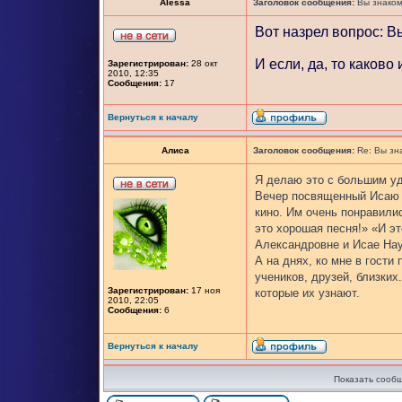
Alessa
Заголовок сообщения:
Вы знаком
Вот назрел вопрос: В
И если, да, то каково
Зарегистрирован:
28 окт
2010, 12:35
Сообщения:
17
Вернуться к началу
Алиса
Заголовок сообщения:
Re: Вы зн
Я делаю это с большим уд
Вечер посвященный Исаю Н
кино. Им очень понравили
это хорошая песня!» «И э
Александровне и Исае Нау
А на днях, ко мне в гости
учеников, друзей, близких
Зарегистрирован:
17 ноя
которые их узнают.
2010, 22:05
Сообщения:
6
Вернуться к началу
Показать сообщ