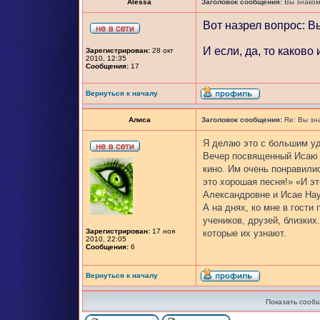
Alessa
Заголовок сообщения:
Вы знаком
Вот назрел вопрос: В
И если, да, то каково
Зарегистрирован:
28 окт
2010, 12:35
Сообщения:
17
Вернуться к началу
Алиса
Заголовок сообщения:
Re: Вы зн
Я делаю это с большим уд
Вечер посвященный Исаю Н
кино. Им очень понравили
это хорошая песня!» «И э
Александровне и Исае Нау
А на днях, ко мне в гости
учеников, друзей, близких
Зарегистрирован:
17 ноя
которые их узнают.
2010, 22:05
Сообщения:
6
Вернуться к началу
Показать сообщ