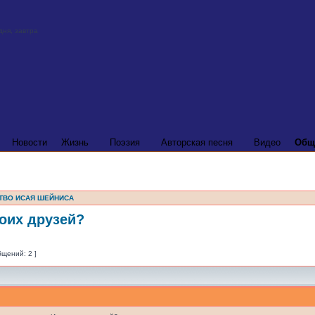
Новости
Жизнь
Поэзия
Авторская песня
Видео
Общ
ТВО ИСАЯ ШЕЙНИСА
оих друзей?
бщений: 2 ]