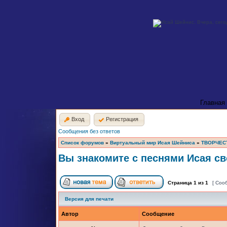
Главная
Вход
Регистрация
Сообщения без ответов
Список форумов
»
Виртуальный мир Исая Шейниса
»
ТВОРЧЕС
Вы знакомите с песнями Исая св
Страница
1
из
1
[ Соо
Версия для печати
Автор
Сообщение