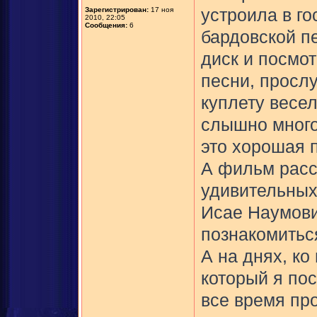
Зарегистрирован:
17 ноя
устроила в го
2010, 22:05
Сообщения:
6
бардовской п
диск и посмо
песни, прослу
куплету весе
слышно много
это хорошая п
А фильм расс
удивительных
Исае Наумови
познакомитьс
А на днях, ко
который я по
все время про