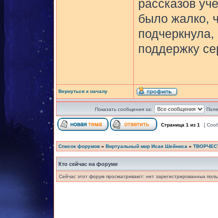
рассказов уче
было жалко, ч
подчеркнула, 
поддержку сер
Вернуться к началу
Показать сообщения за:
Поле
Страница
1
из
1
[ Соо
Список форумов
»
Виртуальный мир Исая Шейниса
»
ТВОРЧЕС
Кто сейчас на форуме
Сейчас этот форум просматривают: нет зарегистрированных польз