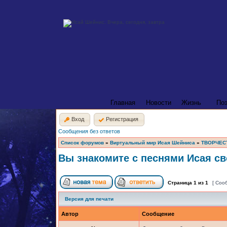
Главная
Новости
Жизнь
По
Вход
Регистрация
Сообщения без ответов
Список форумов
»
Виртуальный мир Исая Шейниса
»
ТВОРЧЕС
Вы знакомите с песнями Исая св
Страница
1
из
1
[ Соо
Версия для печати
Автор
Сообщение