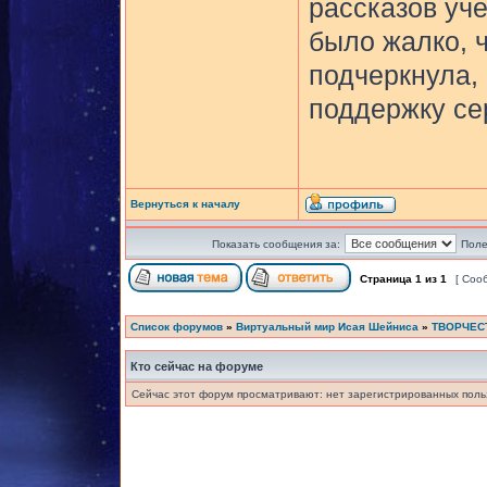
рассказов уче
было жалко, ч
подчеркнула, 
поддержку сер
Вернуться к началу
Показать сообщения за:
Поле
Страница
1
из
1
[ Соо
Список форумов
»
Виртуальный мир Исая Шейниса
»
ТВОРЧЕС
Кто сейчас на форуме
Сейчас этот форум просматривают: нет зарегистрированных польз