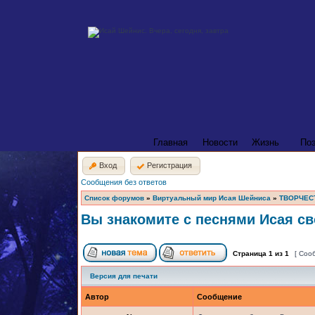
Главная
Новости
Жизнь
По
Вход
Регистрация
Сообщения без ответов
Список форумов
»
Виртуальный мир Исая Шейниса
»
ТВОРЧЕС
Вы знакомите с песнями Исая св
Страница
1
из
1
[ Соо
Версия для печати
Автор
Сообщение