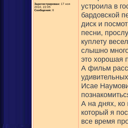
Зарегистрирован:
17 ноя
устроила в го
2010, 22:05
Сообщения:
6
бардовской п
диск и посмо
песни, прослу
куплету весе
слышно много
это хорошая п
А фильм расс
удивительных
Исае Наумови
познакомитьс
А на днях, ко
который я по
все время про