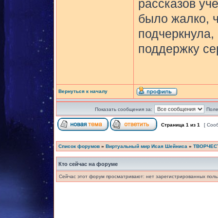
рассказов уче
было жалко, ч
подчеркнула, 
поддержку сер
Вернуться к началу
Показать сообщения за:
Поле
Страница
1
из
1
[ Соо
Список форумов
»
Виртуальный мир Исая Шейниса
»
ТВОРЧЕС
Кто сейчас на форуме
Сейчас этот форум просматривают: нет зарегистрированных польз