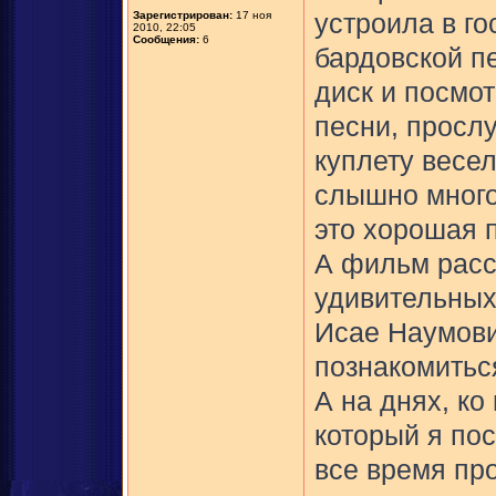
Зарегистрирован:
17 ноя
устроила в го
2010, 22:05
Сообщения:
6
бардовской п
диск и посмо
песни, прослу
куплету весе
слышно много
это хорошая п
А фильм расс
удивительных
Исае Наумови
познакомитьс
А на днях, ко
который я по
все время про