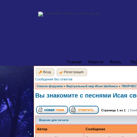
Главная
Новости
Жизнь
По
Вход
Регистрация
Сообщения без ответов
Список форумов
»
Виртуальный мир Исая Шейниса
»
ТВОРЧЕС
Вы знакомите с песнями Исая св
Страница
1
из
1
[ Соо
Версия для печати
Автор
Сообщение